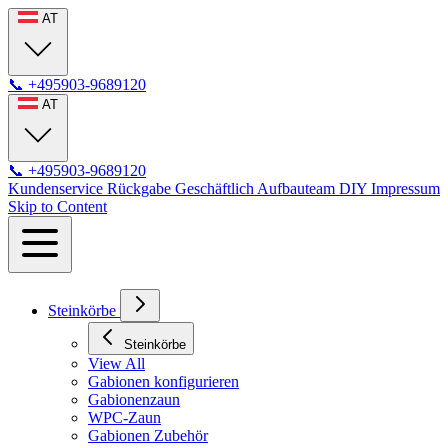
AT
📞
+495903-9689120
AT
📞
+495903-9689120
Kundenservice
Rückgabe
Geschäftlich
Aufbauteam
DIY
Impressum
Skip to Content
Steinkörbe
Steinkörbe
View All
Gabionen konfigurieren
Gabionenzaun
WPC-Zaun
Gabionen Zubehör