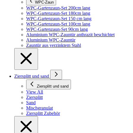
WPC-Zaun
WPC-Gartenzaun-Set 200cm lang
WPC-Gartenzaun-Set 180cm lang
WPC-Gartenzaun-Set 150 cm lang
WPC-Gartenzaun-Set 100cm lang
WPC-Gartenzaun-Set 90cm lang
Aluminium WPC-Zauntür anthrazit beschichtet
Aluminium WPC-Zauntür
Zauntür aus verzinktem Stahl
Ziersplitt und sand
Ziersplitt und sand
View All
Ziersplitt
Sand
Mischgranulat
Ziersplitt Zubehör