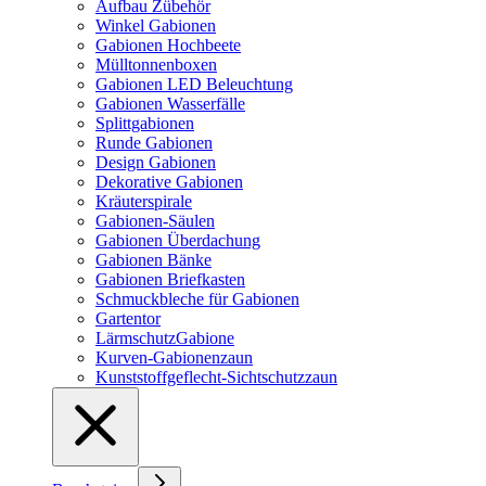
Aufbau Zübehör
Winkel Gabionen
Gabionen Hochbeete
Mülltonnenboxen
Gabionen LED Beleuchtung
Gabionen Wasserfälle
Splittgabionen
Runde Gabionen
Design Gabionen
Dekorative Gabionen
Kräuterspirale
Gabionen-Säulen
Gabionen Überdachung
Gabionen Bänke
Gabionen Briefkasten
Schmuckbleche für Gabionen
Gartentor
LärmschutzGabione
Kurven-Gabionenzaun
Kunststoffgeflecht-Sichtschutzzaun