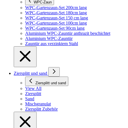
WPC-Zaun
WPC-Gartenzaun-Set 200cm lang
WPC-Gartenzaun-Set 180cm lang
WPC-Gartenzaun-Set 150 cm lang
WPC-Gartenzaun-Set 100cm lang
WPC-Gartenzaun-Set 90cm lang
Aluminium WPC-Zauntür anthrazit beschichtet
Aluminium WPC-Zauntür
Zauntür aus verzinktem Stahl
Ziersplitt und sand
Ziersplitt und sand
View All
Ziersplitt
Sand
Mischgranulat
Ziersplitt Zubehör