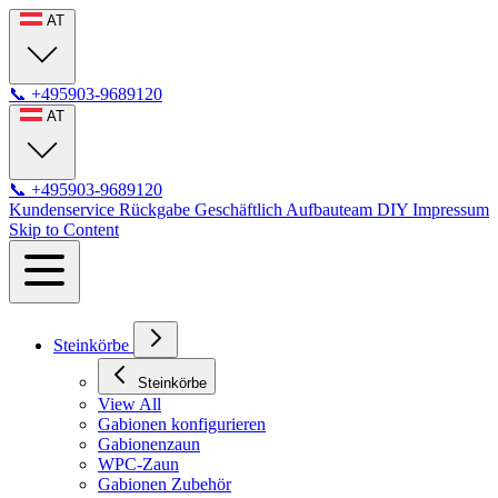
AT
📞
+495903-9689120
AT
📞
+495903-9689120
Kundenservice
Rückgabe
Geschäftlich
Aufbauteam
DIY
Impressum
Skip to Content
Steinkörbe
Steinkörbe
View All
Gabionen konfigurieren
Gabionenzaun
WPC-Zaun
Gabionen Zubehör