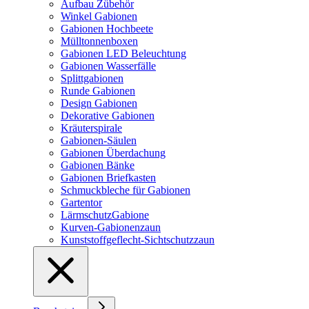
Aufbau Zübehör
Winkel Gabionen
Gabionen Hochbeete
Mülltonnenboxen
Gabionen LED Beleuchtung
Gabionen Wasserfälle
Splittgabionen
Runde Gabionen
Design Gabionen
Dekorative Gabionen
Kräuterspirale
Gabionen-Säulen
Gabionen Überdachung
Gabionen Bänke
Gabionen Briefkasten
Schmuckbleche für Gabionen
Gartentor
LärmschutzGabione
Kurven-Gabionenzaun
Kunststoffgeflecht-Sichtschutzzaun