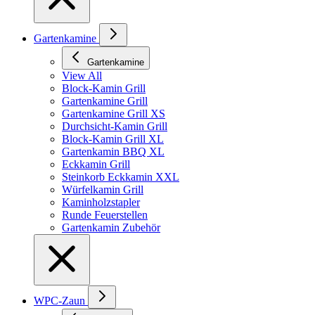
Gartenkamine
Gartenkamine
View All
Block-Kamin Grill
Gartenkamine Grill
Gartenkamine Grill XS
Durchsicht-Kamin Grill
Block-Kamin Grill XL
Gartenkamin BBQ XL
Eckkamin Grill
Steinkorb Eckkamin XXL
Würfelkamin Grill
Kaminholzstapler
Runde Feuerstellen
Gartenkamin Zubehör
WPC-Zaun