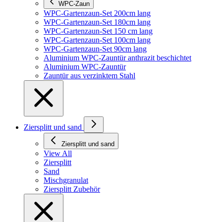
WPC-Zaun
WPC-Gartenzaun-Set 200cm lang
WPC-Gartenzaun-Set 180cm lang
WPC-Gartenzaun-Set 150 cm lang
WPC-Gartenzaun-Set 100cm lang
WPC-Gartenzaun-Set 90cm lang
Aluminium WPC-Zauntür anthrazit beschichtet
Aluminium WPC-Zauntür
Zauntür aus verzinktem Stahl
Ziersplitt und sand
Ziersplitt und sand
View All
Ziersplitt
Sand
Mischgranulat
Ziersplitt Zubehör