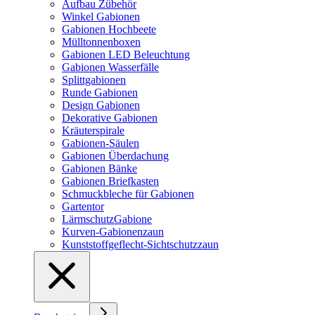
Aufbau Zübehör
Winkel Gabionen
Gabionen Hochbeete
Mülltonnenboxen
Gabionen LED Beleuchtung
Gabionen Wasserfälle
Splittgabionen
Runde Gabionen
Design Gabionen
Dekorative Gabionen
Kräuterspirale
Gabionen-Säulen
Gabionen Überdachung
Gabionen Bänke
Gabionen Briefkasten
Schmuckbleche für Gabionen
Gartentor
LärmschutzGabione
Kurven-Gabionenzaun
Kunststoffgeflecht-Sichtschutzzaun