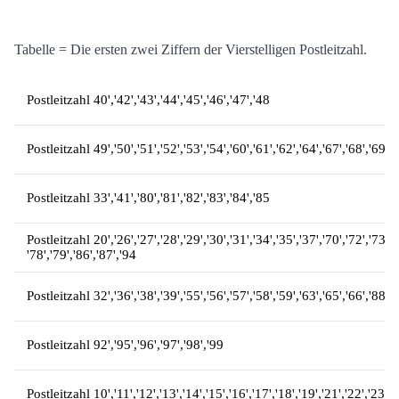
2000kg.
Tabelle = Die ersten zwei Ziffern der Vierstelligen Postleitzahl.
Postleitzahl 40','42','43','44','45','46','47','48
Postleitzahl 49','50','51','52','53','54','60','61','62','64','67','68','69
Postleitzahl 33','41','80','81','82','83','84','85
Postleitzahl 20','26','27','28','29','30','31','34','35','37','70','72','73','
'78','79','86','87','94
Postleitzahl 32','36','38','39','55','56','57','58','59','63','65','66','88','
Postleitzahl 92','95','96','97','98','99