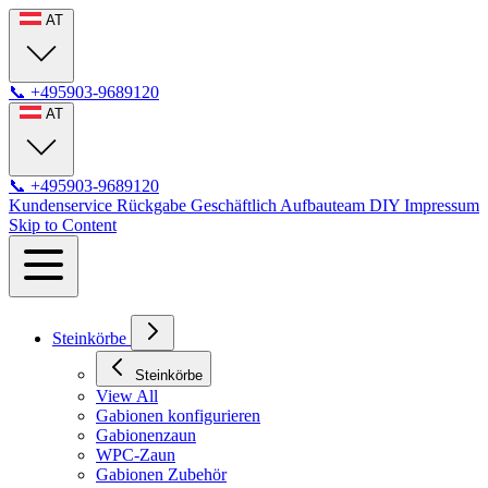
AT
📞
+495903-9689120
AT
📞
+495903-9689120
Kundenservice
Rückgabe
Geschäftlich
Aufbauteam
DIY
Impressum
Skip to Content
Steinkörbe
Steinkörbe
View All
Gabionen konfigurieren
Gabionenzaun
WPC-Zaun
Gabionen Zubehör