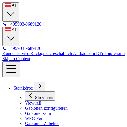
AT
📞
+495903-9689120
AT
📞
+495903-9689120
Kundenservice
Rückgabe
Geschäftlich
Aufbauteam
DIY
Impressum
Skip to Content
Steinkörbe
Steinkörbe
View All
Gabionen konfigurieren
Gabionenzaun
WPC-Zaun
Gabionen Zubehör