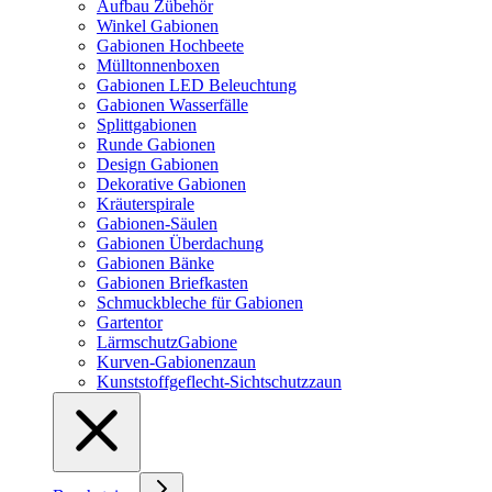
Aufbau Zübehör
Winkel Gabionen
Gabionen Hochbeete
Mülltonnenboxen
Gabionen LED Beleuchtung
Gabionen Wasserfälle
Splittgabionen
Runde Gabionen
Design Gabionen
Dekorative Gabionen
Kräuterspirale
Gabionen-Säulen
Gabionen Überdachung
Gabionen Bänke
Gabionen Briefkasten
Schmuckbleche für Gabionen
Gartentor
LärmschutzGabione
Kurven-Gabionenzaun
Kunststoffgeflecht-Sichtschutzzaun