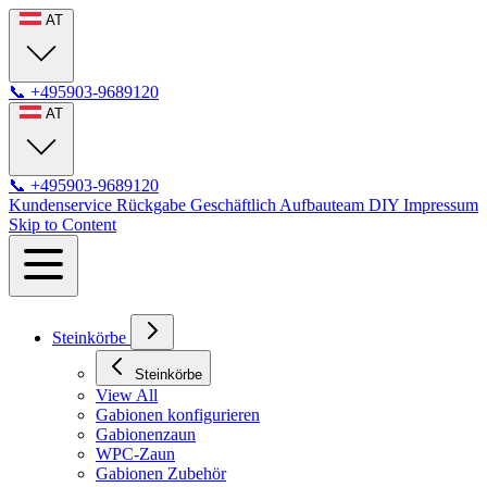
AT
📞
+495903-9689120
AT
📞
+495903-9689120
Kundenservice
Rückgabe
Geschäftlich
Aufbauteam
DIY
Impressum
Skip to Content
Steinkörbe
Steinkörbe
View All
Gabionen konfigurieren
Gabionenzaun
WPC-Zaun
Gabionen Zubehör