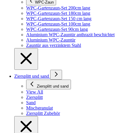
WPC-Zaun
WPC-Gartenzaun-Set 200cm lang
WPC-Gartenzaun-Set 180cm lang
WPC-Gartenzaun-Set 150 cm lang
WPC-Gartenzaun-Set 100cm lang
WPC-Gartenzaun-Set 90cm lang
Aluminium WPC-Zauntür anthrazit beschichtet
Aluminium WPC-Zauntür
Zauntür aus verzinktem Stahl
Ziersplitt und sand
Ziersplitt und sand
View All
Ziersplitt
Sand
Mischgranulat
Ziersplitt Zubehör