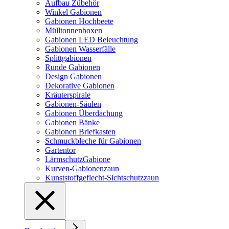
Aufbau Zübehör
Winkel Gabionen
Gabionen Hochbeete
Mülltonnenboxen
Gabionen LED Beleuchtung
Gabionen Wasserfälle
Splittgabionen
Runde Gabionen
Design Gabionen
Dekorative Gabionen
Kräuterspirale
Gabionen-Säulen
Gabionen Überdachung
Gabionen Bänke
Gabionen Briefkasten
Schmuckbleche für Gabionen
Gartentor
LärmschutzGabione
Kurven-Gabionenzaun
Kunststoffgeflecht-Sichtschutzzaun