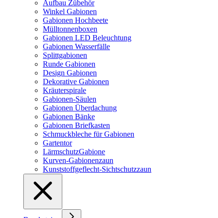
Aufbau Zübehör
Winkel Gabionen
Gabionen Hochbeete
Mülltonnenboxen
Gabionen LED Beleuchtung
Gabionen Wasserfälle
Splittgabionen
Runde Gabionen
Design Gabionen
Dekorative Gabionen
Kräuterspirale
Gabionen-Säulen
Gabionen Überdachung
Gabionen Bänke
Gabionen Briefkasten
Schmuckbleche für Gabionen
Gartentor
LärmschutzGabione
Kurven-Gabionenzaun
Kunststoffgeflecht-Sichtschutzzaun