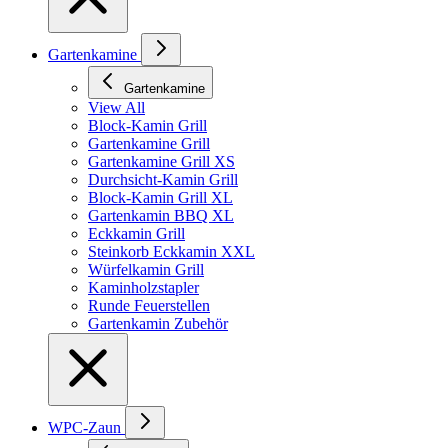
Gartenkamine
Gartenkamine
View All
Block-Kamin Grill
Gartenkamine Grill
Gartenkamine Grill XS
Durchsicht-Kamin Grill
Block-Kamin Grill XL
Gartenkamin BBQ XL
Eckkamin Grill
Steinkorb Eckkamin XXL
Würfelkamin Grill
Kaminholzstapler
Runde Feuerstellen
Gartenkamin Zubehör
WPC-Zaun