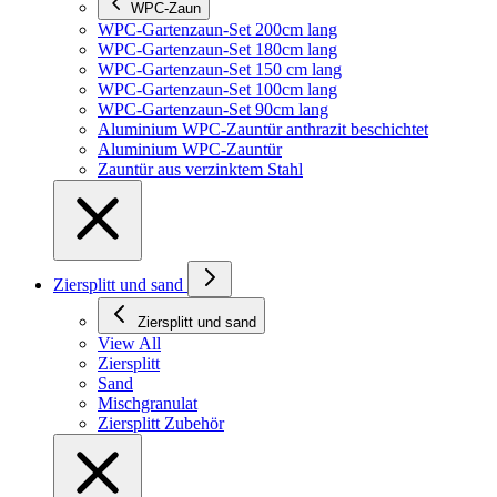
WPC-Zaun
WPC-Gartenzaun-Set 200cm lang
WPC-Gartenzaun-Set 180cm lang
WPC-Gartenzaun-Set 150 cm lang
WPC-Gartenzaun-Set 100cm lang
WPC-Gartenzaun-Set 90cm lang
Aluminium WPC-Zauntür anthrazit beschichtet
Aluminium WPC-Zauntür
Zauntür aus verzinktem Stahl
Ziersplitt und sand
Ziersplitt und sand
View All
Ziersplitt
Sand
Mischgranulat
Ziersplitt Zubehör