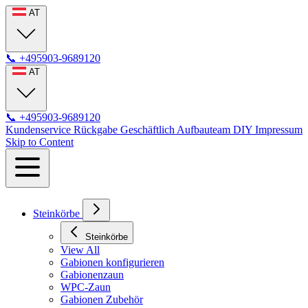
AT
📞
+495903-9689120
AT
📞
+495903-9689120
Kundenservice
Rückgabe
Geschäftlich
Aufbauteam
DIY
Impressum
Skip to Content
Steinkörbe
Steinkörbe
View All
Gabionen konfigurieren
Gabionenzaun
WPC-Zaun
Gabionen Zubehör