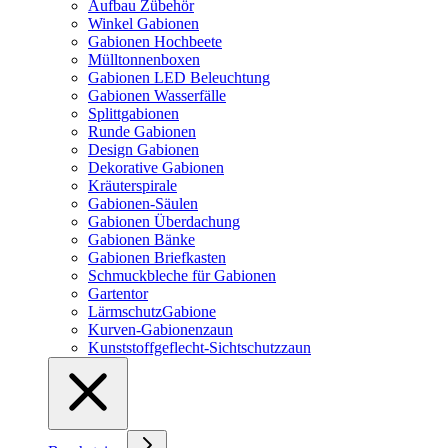
Aufbau Zübehör
Winkel Gabionen
Gabionen Hochbeete
Mülltonnenboxen
Gabionen LED Beleuchtung
Gabionen Wasserfälle
Splittgabionen
Runde Gabionen
Design Gabionen
Dekorative Gabionen
Kräuterspirale
Gabionen-Säulen
Gabionen Überdachung
Gabionen Bänke
Gabionen Briefkasten
Schmuckbleche für Gabionen
Gartentor
LärmschutzGabione
Kurven-Gabionenzaun
Kunststoffgeflecht-Sichtschutzzaun