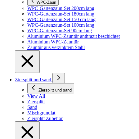
WPC-Zaun
WPC-Gartenzaun-Set 200cm lang
WPC-Gartenzaun-Set 180cm lang
WPC-Gartenzaun-Set 150 cm lang
WPC-Gartenzaun-Set 100cm lang
WPC-Gartenzaun-Set 90cm lang
Aluminium WPC-Zauntür anthrazit beschichtet
Aluminium WPC-Zauntür
Zauntür aus verzinktem Stahl
Ziersplitt und sand
Ziersplitt und sand
View All
Ziersplitt
Sand
Mischgranulat
Ziersplitt Zubehör