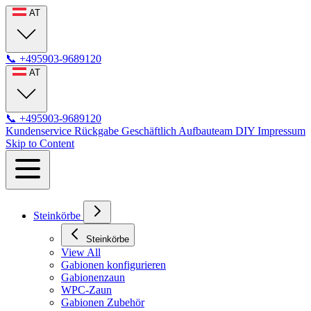
AT
📞
+495903-9689120
AT
📞
+495903-9689120
Kundenservice
Rückgabe
Geschäftlich
Aufbauteam
DIY
Impressum
Skip to Content
Steinkörbe
Steinkörbe
View All
Gabionen konfigurieren
Gabionenzaun
WPC-Zaun
Gabionen Zubehör