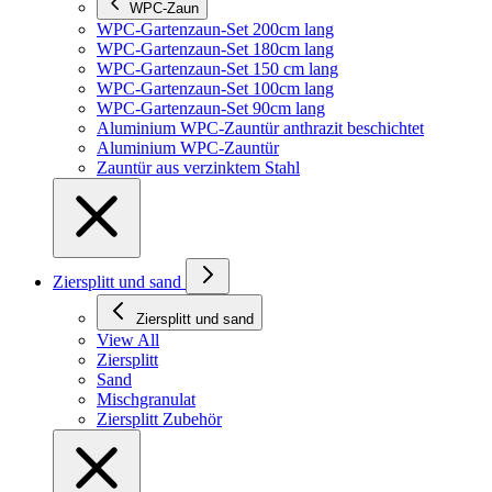
WPC-Zaun
WPC-Gartenzaun-Set 200cm lang
WPC-Gartenzaun-Set 180cm lang
WPC-Gartenzaun-Set 150 cm lang
WPC-Gartenzaun-Set 100cm lang
WPC-Gartenzaun-Set 90cm lang
Aluminium WPC-Zauntür anthrazit beschichtet
Aluminium WPC-Zauntür
Zauntür aus verzinktem Stahl
Ziersplitt und sand
Ziersplitt und sand
View All
Ziersplitt
Sand
Mischgranulat
Ziersplitt Zubehör