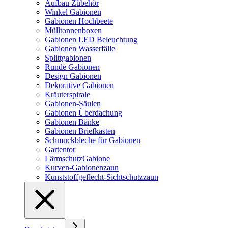
Aufbau Zübehör
Winkel Gabionen
Gabionen Hochbeete
Mülltonnenboxen
Gabionen LED Beleuchtung
Gabionen Wasserfälle
Splittgabionen
Runde Gabionen
Design Gabionen
Dekorative Gabionen
Kräuterspirale
Gabionen-Säulen
Gabionen Überdachung
Gabionen Bänke
Gabionen Briefkasten
Schmuckbleche für Gabionen
Gartentor
LärmschutzGabione
Kurven-Gabionenzaun
Kunststoffgeflecht-Sichtschutzzaun