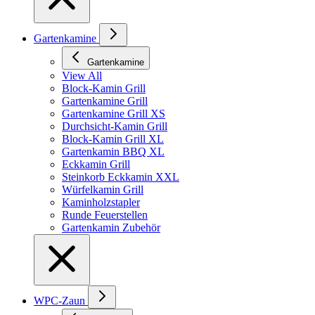
Gartenkamine
Gartenkamine
View All
Block-Kamin Grill
Gartenkamine Grill
Gartenkamine Grill XS
Durchsicht-Kamin Grill
Block-Kamin Grill XL
Gartenkamin BBQ XL
Eckkamin Grill
Steinkorb Eckkamin XXL
Würfelkamin Grill
Kaminholzstapler
Runde Feuerstellen
Gartenkamin Zubehör
WPC-Zaun