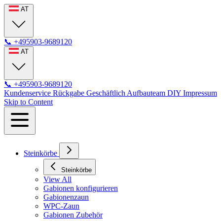
AT
📞
+495903-9689120
AT
📞
+495903-9689120
Kundenservice
Rückgabe
Geschäftlich
Aufbauteam
DIY
Impressum
Skip to Content
Steinkörbe
Steinkörbe
View All
Gabionen konfigurieren
Gabionenzaun
WPC-Zaun
Gabionen Zubehör