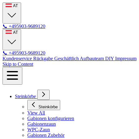
AT
📞
+495903-9689120
AT
📞
+495903-9689120
Kundenservice
Rückgabe
Geschäftlich
Aufbauteam
DIY
Impressum
Skip to Content
Steinkörbe
Steinkörbe
View All
Gabionen konfigurieren
Gabionenzaun
WPC-Zaun
Gabionen Zubehör