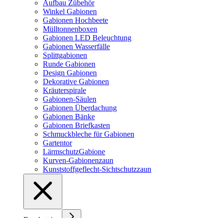
Aufbau Zübehör
Winkel Gabionen
Gabionen Hochbeete
Mülltonnenboxen
Gabionen LED Beleuchtung
Gabionen Wasserfälle
Splittgabionen
Runde Gabionen
Design Gabionen
Dekorative Gabionen
Kräuterspirale
Gabionen-Säulen
Gabionen Überdachung
Gabionen Bänke
Gabionen Briefkasten
Schmuckbleche für Gabionen
Gartentor
LärmschutzGabione
Kurven-Gabionenzaun
Kunststoffgeflecht-Sichtschutzzaun