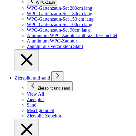
WPC-Zaun
WPC-Gartenzaun-Set 200cm lang
WPC-Gartenzaun-Set 180cm lang
WPC-Gartenzaun-Set 150 cm lang
WPC-Gartenzaun-Set 100cm lang
WPC-Gartenzaun-Set 90cm lang
Aluminium WPC-Zauntür anthrazit beschichtet
Aluminium WPC-Zauntür
Zauntür aus verzinktem Stahl
Ziersplitt und sand
Ziersplitt und sand
View All
Ziersplitt
Sand
Mischgranulat
Ziersplitt Zubehör