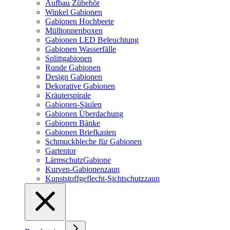
Aufbau Zübehör
Winkel Gabionen
Gabionen Hochbeete
Mülltonnenboxen
Gabionen LED Beleuchtung
Gabionen Wasserfälle
Splittgabionen
Runde Gabionen
Design Gabionen
Dekorative Gabionen
Kräuterspirale
Gabionen-Säulen
Gabionen Überdachung
Gabionen Bänke
Gabionen Briefkasten
Schmuckbleche für Gabionen
Gartentor
LärmschutzGabione
Kurven-Gabionenzaun
Kunststoffgeflecht-Sichtschutzzaun