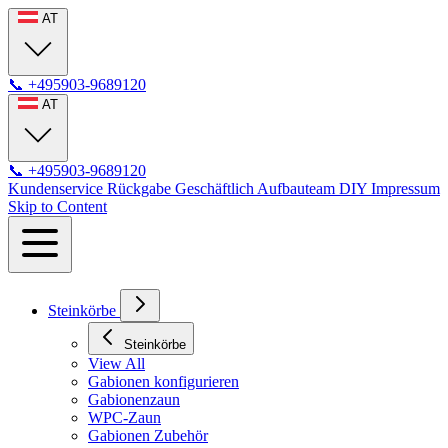
AT
📞
+495903-9689120
AT
📞
+495903-9689120
Kundenservice
Rückgabe
Geschäftlich
Aufbauteam
DIY
Impressum
Skip to Content
Steinkörbe
Steinkörbe
View All
Gabionen konfigurieren
Gabionenzaun
WPC-Zaun
Gabionen Zubehör