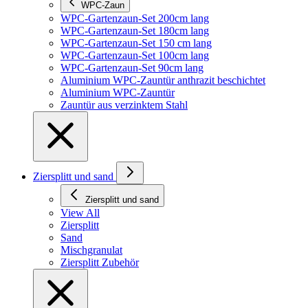
WPC-Zaun
WPC-Gartenzaun-Set 200cm lang
WPC-Gartenzaun-Set 180cm lang
WPC-Gartenzaun-Set 150 cm lang
WPC-Gartenzaun-Set 100cm lang
WPC-Gartenzaun-Set 90cm lang
Aluminium WPC-Zauntür anthrazit beschichtet
Aluminium WPC-Zauntür
Zauntür aus verzinktem Stahl
Ziersplitt und sand
Ziersplitt und sand
View All
Ziersplitt
Sand
Mischgranulat
Ziersplitt Zubehör