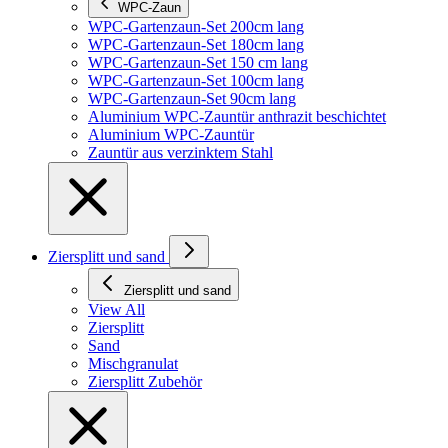
WPC-Zaun
WPC-Gartenzaun-Set 200cm lang
WPC-Gartenzaun-Set 180cm lang
WPC-Gartenzaun-Set 150 cm lang
WPC-Gartenzaun-Set 100cm lang
WPC-Gartenzaun-Set 90cm lang
Aluminium WPC-Zauntür anthrazit beschichtet
Aluminium WPC-Zauntür
Zauntür aus verzinktem Stahl
Ziersplitt und sand
Ziersplitt und sand
View All
Ziersplitt
Sand
Mischgranulat
Ziersplitt Zubehör