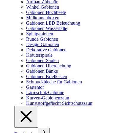
Aufbau Zübehör
Winkel Gabionen
Gabionen Hochbeete
Mülltonnenboxen
Gabionen LED Beleuchtung
Gabionen Wasserfälle
Splittgabionen
Runde Gabionen
Design Gabionen
Dekorative Gabionen
Kräuterspirale
Gabionen-Säulen
Gabionen Überdachung
Gabionen Bänke
Gabionen Briefkasten
Schmuckbleche für Gabionen
Gartentor
LärmschutzGabione
Kurven-Gabionenzaun
Kunststoffgeflecht-Sichtschutzzaun