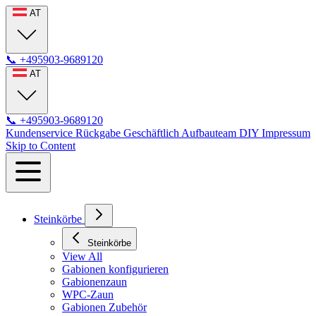
AT
📞
+495903-9689120
AT
📞
+495903-9689120
Kundenservice
Rückgabe
Geschäftlich
Aufbauteam
DIY
Impressum
Skip to Content
Steinkörbe
Steinkörbe
View All
Gabionen konfigurieren
Gabionenzaun
WPC-Zaun
Gabionen Zubehör