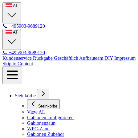
AT
📞
+495903-9689120
AT
📞
+495903-9689120
Kundenservice
Rückgabe
Geschäftlich
Aufbauteam
DIY
Impressum
Skip to Content
Steinkörbe
Steinkörbe
View All
Gabionen konfigurieren
Gabionenzaun
WPC-Zaun
Gabionen Zubehör