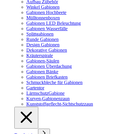
Aufbau Zübehör
Winkel Gabionen
Gabionen Hochbeete
Mülltonnenboxen
Gabionen LED Beleuchtung
Gabionen Wasserfälle
Splittgabionen
Runde Gabionen
Design Gabionen
Dekorative Gabionen
Kräuterspirale
Gabionen-Säulen
Gabionen Überdachung
Gabionen Bänke
Gabionen Briefkasten
Schmuckbleche für Gabionen
Gartentor
LärmschutzGabione
Kurven-Gabionenzaun
Kunststoffgeflecht-Sichtschutzzaun