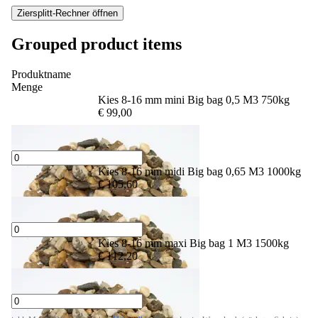
Grouped product items
Produktname
Menge
Kies 8-16 mm mini Big bag 0,5 M3 750kg
€ 99,00
Kies 8-16 mm midi Big bag 0,65 M3 1000kg
€ 105,60
Kies 8-16 mm maxi Big bag 1 M3 1500kg
€ 112,20
inkl. MwSt. Die tatsächlichen
Versandkosten
werden im Warenkorb (nächster Schritt)
berechnet.