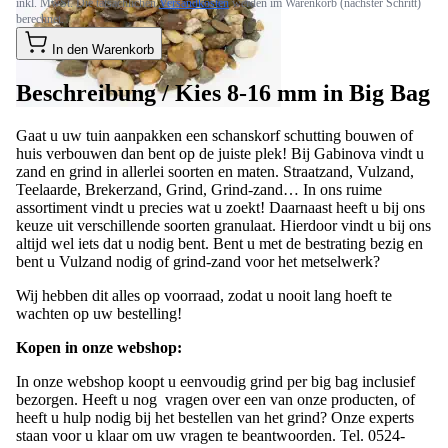
In den Warenkorb
Beschreibung /
Kies 8-16 mm in Big Bag
Gaat u uw tuin aanpakken een schanskorf schutting bouwen of
huis verbouwen dan bent op de juiste plek! Bij Gabinova vindt u
zand en grind in allerlei soorten en maten. Straatzand, Vulzand,
Teelaarde, Brekerzand, Grind, Grind-zand… In ons ruime
assortiment vindt u precies wat u zoekt! Daarnaast heeft u bij ons
keuze uit verschillende soorten granulaat. Hierdoor vindt u bij ons
altijd wel iets dat u nodig bent. Bent u met de bestrating bezig en
bent u Vulzand nodig of grind-zand voor het metselwerk?
Wij hebben dit alles op voorraad, zodat u nooit lang hoeft te
wachten op uw bestelling!
Kopen in onze webshop:
In onze webshop koopt u eenvoudig grind per big bag inclusief
bezorgen. Heeft u nog vragen over een van onze producten, of
heeft u hulp nodig bij het bestellen van het grind? Onze experts
staan voor u klaar om uw vragen te beantwoorden. Tel. 0524-
534866. Wij helpen u graag !