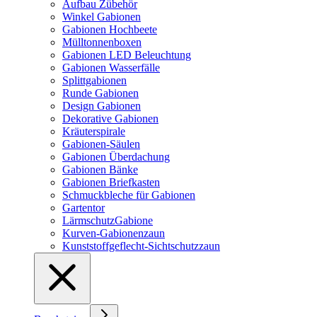
Aufbau Zübehör
Winkel Gabionen
Gabionen Hochbeete
Mülltonnenboxen
Gabionen LED Beleuchtung
Gabionen Wasserfälle
Splittgabionen
Runde Gabionen
Design Gabionen
Dekorative Gabionen
Kräuterspirale
Gabionen-Säulen
Gabionen Überdachung
Gabionen Bänke
Gabionen Briefkasten
Schmuckbleche für Gabionen
Gartentor
LärmschutzGabione
Kurven-Gabionenzaun
Kunststoffgeflecht-Sichtschutzzaun