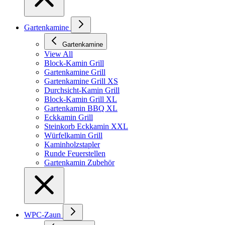
Gartenkamine
Gartenkamine
View All
Block-Kamin Grill
Gartenkamine Grill
Gartenkamine Grill XS
Durchsicht-Kamin Grill
Block-Kamin Grill XL
Gartenkamin BBQ XL
Eckkamin Grill
Steinkorb Eckkamin XXL
Würfelkamin Grill
Kaminholzstapler
Runde Feuerstellen
Gartenkamin Zubehör
WPC-Zaun