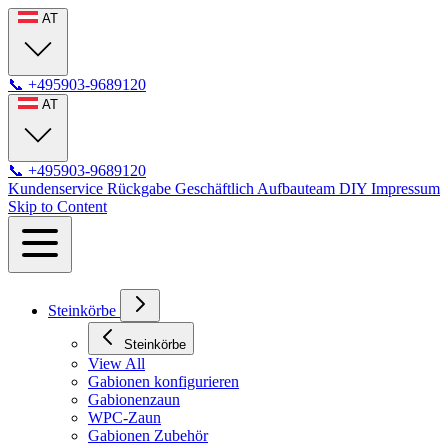
AT
📞
+495903-9689120
AT
📞
+495903-9689120
Kundenservice
Rückgabe
Geschäftlich
Aufbauteam
DIY
Impressum
Skip to Content
Steinkörbe
Steinkörbe
View All
Gabionen konfigurieren
Gabionenzaun
WPC-Zaun
Gabionen Zubehör