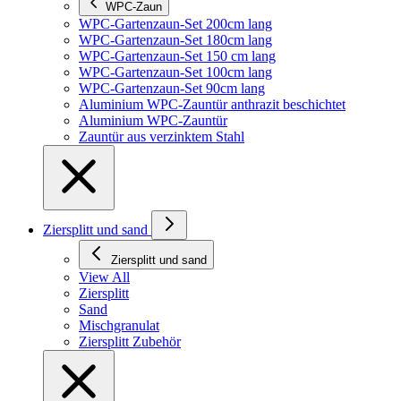
WPC-Zaun
WPC-Gartenzaun-Set 200cm lang
WPC-Gartenzaun-Set 180cm lang
WPC-Gartenzaun-Set 150 cm lang
WPC-Gartenzaun-Set 100cm lang
WPC-Gartenzaun-Set 90cm lang
Aluminium WPC-Zauntür anthrazit beschichtet
Aluminium WPC-Zauntür
Zauntür aus verzinktem Stahl
Ziersplitt und sand
Ziersplitt und sand
View All
Ziersplitt
Sand
Mischgranulat
Ziersplitt Zubehör