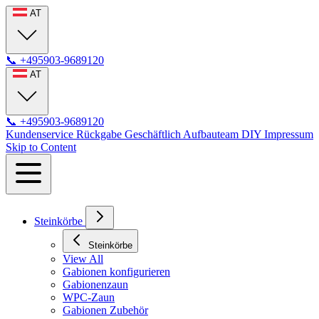
AT
📞
+495903-9689120
AT
📞
+495903-9689120
Kundenservice
Rückgabe
Geschäftlich
Aufbauteam
DIY
Impressum
Skip to Content
Steinkörbe
Steinkörbe
View All
Gabionen konfigurieren
Gabionenzaun
WPC-Zaun
Gabionen Zubehör