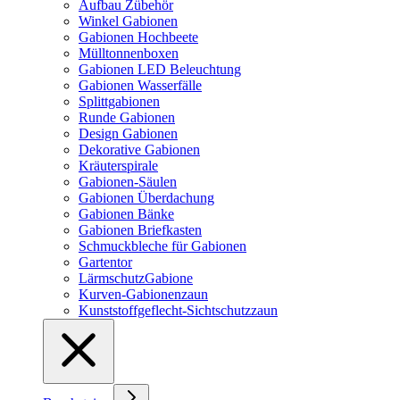
Aufbau Zübehör
Winkel Gabionen
Gabionen Hochbeete
Mülltonnenboxen
Gabionen LED Beleuchtung
Gabionen Wasserfälle
Splittgabionen
Runde Gabionen
Design Gabionen
Dekorative Gabionen
Kräuterspirale
Gabionen-Säulen
Gabionen Überdachung
Gabionen Bänke
Gabionen Briefkasten
Schmuckbleche für Gabionen
Gartentor
LärmschutzGabione
Kurven-Gabionenzaun
Kunststoffgeflecht-Sichtschutzzaun