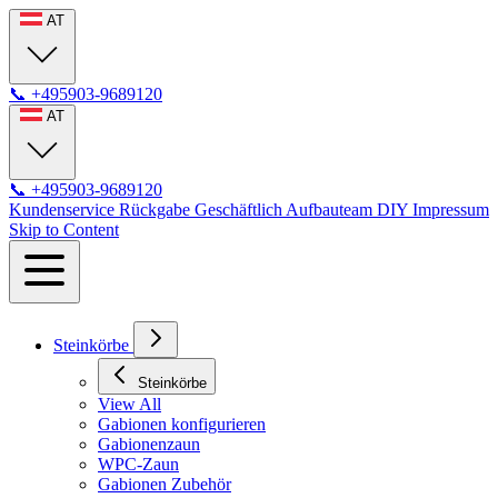
AT
📞
+495903-9689120
AT
📞
+495903-9689120
Kundenservice
Rückgabe
Geschäftlich
Aufbauteam
DIY
Impressum
Skip to Content
Steinkörbe
Steinkörbe
View All
Gabionen konfigurieren
Gabionenzaun
WPC-Zaun
Gabionen Zubehör