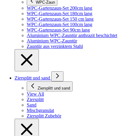
WPC-Zaun
WPC-Gartenzaun-Set 200cm lang
WPC-Gartenzaun-Set 180cm lang
WPC-Gartenzaun-Set 150 cm lang
WPC-Gartenzaun-Set 100cm lang
WPC-Gartenzaun-Set 90cm lang
Aluminium WPC-Zauntür anthrazit beschichtet
Aluminium WPC-Zauntür
Zauntür aus verzinktem Stahl
Ziersplitt und sand
Ziersplitt und sand
View All
Ziersplitt
Sand
Mischgranulat
Ziersplitt Zubehör