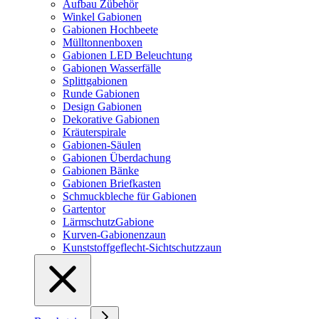
Aufbau Zübehör
Winkel Gabionen
Gabionen Hochbeete
Mülltonnenboxen
Gabionen LED Beleuchtung
Gabionen Wasserfälle
Splittgabionen
Runde Gabionen
Design Gabionen
Dekorative Gabionen
Kräuterspirale
Gabionen-Säulen
Gabionen Überdachung
Gabionen Bänke
Gabionen Briefkasten
Schmuckbleche für Gabionen
Gartentor
LärmschutzGabione
Kurven-Gabionenzaun
Kunststoffgeflecht-Sichtschutzzaun