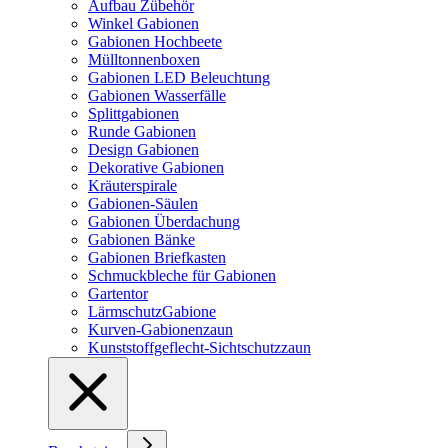
Aufbau Zübehör
Winkel Gabionen
Gabionen Hochbeete
Mülltonnenboxen
Gabionen LED Beleuchtung
Gabionen Wasserfälle
Splittgabionen
Runde Gabionen
Design Gabionen
Dekorative Gabionen
Kräuterspirale
Gabionen-Säulen
Gabionen Überdachung
Gabionen Bänke
Gabionen Briefkasten
Schmuckbleche für Gabionen
Gartentor
LärmschutzGabione
Kurven-Gabionenzaun
Kunststoffgeflecht-Sichtschutzzaun