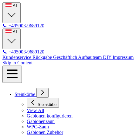
AT
📞
+495903-9689120
AT
📞
+495903-9689120
Kundenservice
Rückgabe
Geschäftlich
Aufbauteam
DIY
Impressum
Skip to Content
Steinkörbe
Steinkörbe
View All
Gabionen konfigurieren
Gabionenzaun
WPC-Zaun
Gabionen Zubehör