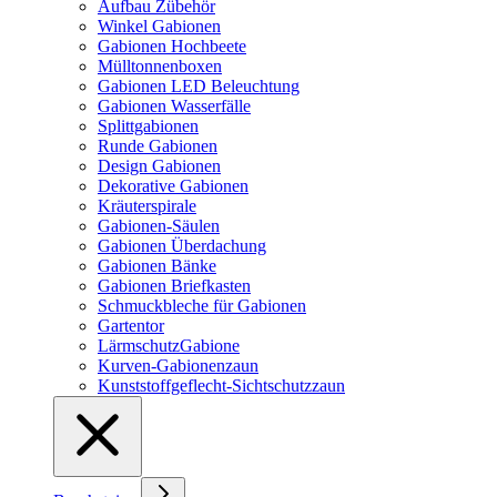
Aufbau Zübehör
Winkel Gabionen
Gabionen Hochbeete
Mülltonnenboxen
Gabionen LED Beleuchtung
Gabionen Wasserfälle
Splittgabionen
Runde Gabionen
Design Gabionen
Dekorative Gabionen
Kräuterspirale
Gabionen-Säulen
Gabionen Überdachung
Gabionen Bänke
Gabionen Briefkasten
Schmuckbleche für Gabionen
Gartentor
LärmschutzGabione
Kurven-Gabionenzaun
Kunststoffgeflecht-Sichtschutzzaun