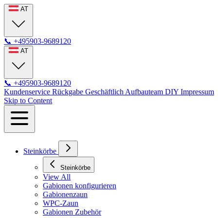
AT
📞
+495903-9689120
AT
📞
+495903-9689120
Kundenservice
Rückgabe
Geschäftlich
Aufbauteam
DIY
Impressum
Skip to Content
Steinkörbe
Steinkörbe
View All
Gabionen konfigurieren
Gabionenzaun
WPC-Zaun
Gabionen Zubehör