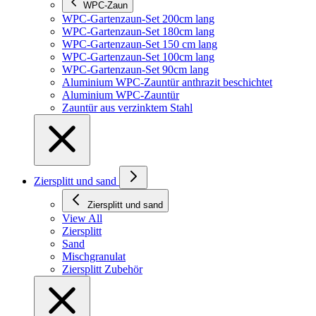
WPC-Zaun
WPC-Gartenzaun-Set 200cm lang
WPC-Gartenzaun-Set 180cm lang
WPC-Gartenzaun-Set 150 cm lang
WPC-Gartenzaun-Set 100cm lang
WPC-Gartenzaun-Set 90cm lang
Aluminium WPC-Zauntür anthrazit beschichtet
Aluminium WPC-Zauntür
Zauntür aus verzinktem Stahl
Ziersplitt und sand
Ziersplitt und sand
View All
Ziersplitt
Sand
Mischgranulat
Ziersplitt Zubehör