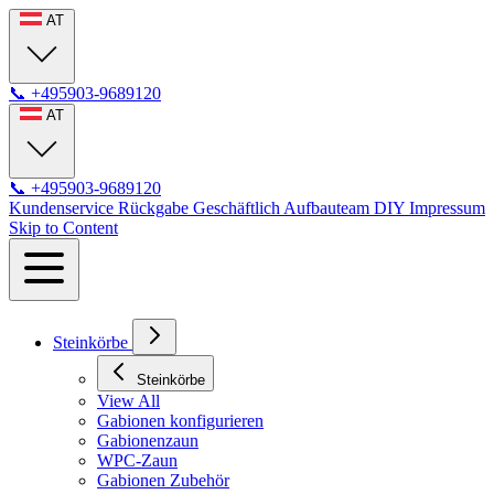
AT
📞
+495903-9689120
AT
📞
+495903-9689120
Kundenservice
Rückgabe
Geschäftlich
Aufbauteam
DIY
Impressum
Skip to Content
Steinkörbe
Steinkörbe
View All
Gabionen konfigurieren
Gabionenzaun
WPC-Zaun
Gabionen Zubehör