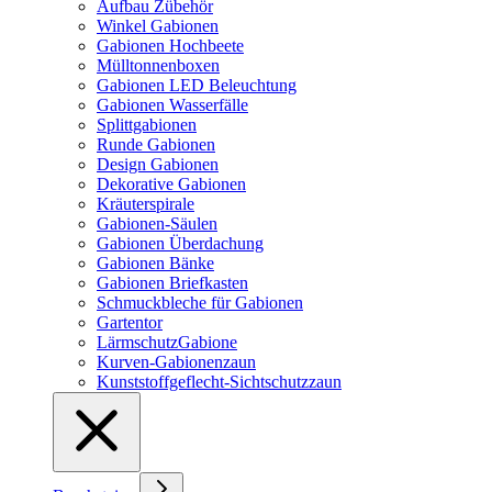
Aufbau Zübehör
Winkel Gabionen
Gabionen Hochbeete
Mülltonnenboxen
Gabionen LED Beleuchtung
Gabionen Wasserfälle
Splittgabionen
Runde Gabionen
Design Gabionen
Dekorative Gabionen
Kräuterspirale
Gabionen-Säulen
Gabionen Überdachung
Gabionen Bänke
Gabionen Briefkasten
Schmuckbleche für Gabionen
Gartentor
LärmschutzGabione
Kurven-Gabionenzaun
Kunststoffgeflecht-Sichtschutzzaun