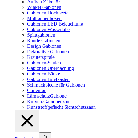
Aufbau Zübehör
Winkel Gabionen
Gabionen Hochbeete
Mülltonnenboxen
Gabionen LED Beleuchtung
Gabionen Wasserfälle
Splittgabionen
Runde Gabionen
Design Gabionen
Dekorative Gabionen
Kräuterspirale
Gabionen-Säulen
Gabionen Überdachung
Gabionen Bänke
Gabionen Briefkasten
Schmuckbleche für Gabionen
Gartentor
LärmschutzGabione
Kurven-Gabionenzaun
Kunststoffgeflecht-Sichtschutzzaun