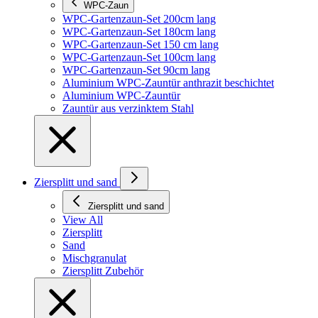
WPC-Zaun
WPC-Gartenzaun-Set 200cm lang
WPC-Gartenzaun-Set 180cm lang
WPC-Gartenzaun-Set 150 cm lang
WPC-Gartenzaun-Set 100cm lang
WPC-Gartenzaun-Set 90cm lang
Aluminium WPC-Zauntür anthrazit beschichtet
Aluminium WPC-Zauntür
Zauntür aus verzinktem Stahl
Ziersplitt und sand
Ziersplitt und sand
View All
Ziersplitt
Sand
Mischgranulat
Ziersplitt Zubehör