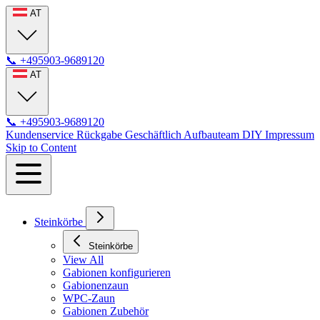
AT
📞
+495903-9689120
AT
📞
+495903-9689120
Kundenservice
Rückgabe
Geschäftlich
Aufbauteam
DIY
Impressum
Skip to Content
Steinkörbe
Steinkörbe
View All
Gabionen konfigurieren
Gabionenzaun
WPC-Zaun
Gabionen Zubehör