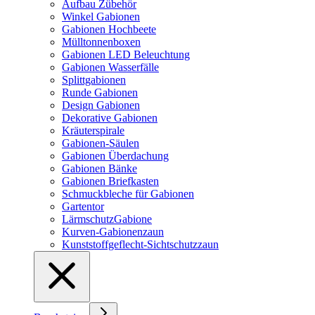
Aufbau Zübehör
Winkel Gabionen
Gabionen Hochbeete
Mülltonnenboxen
Gabionen LED Beleuchtung
Gabionen Wasserfälle
Splittgabionen
Runde Gabionen
Design Gabionen
Dekorative Gabionen
Kräuterspirale
Gabionen-Säulen
Gabionen Überdachung
Gabionen Bänke
Gabionen Briefkasten
Schmuckbleche für Gabionen
Gartentor
LärmschutzGabione
Kurven-Gabionenzaun
Kunststoffgeflecht-Sichtschutzzaun