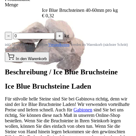
Ice Blue Bruchsteinen 40-60mm pro kg
€ 0,32
kg
−
+
inkl. MwSt. Die tatsächlichen
Versandkosten
werden im Warenkorb (nächster Schritt)
berechnet.
In den Warenkorb
Beschreibung /
Ice Blue Bruchsteine
Ice Blue Bruchsteine Laden
Für stilvolle helle Steine sind Sie bei Gabinova richtig, denn wir
sind der Ice Blue Bruchsteine Laden! Wir verwenden vorteilhafte
Preise und liefern schnell. Auch für
Gabionen
sind Sie bei uns
richtig, Sie können diese nach Maß in unserem Online-Shop
bestellen. Wenn Sie die Bruchsteine in Ihren Steinkorb legen
wollen, können Sie dies einfach von oben tun. Wenn Sie die
Steine von Hand hinein legen bekommen sie den gewünschten
Effekt. Die Farbe der Steine könnte etwas anders sein als auf dem
Bild, dies ist von ihrem Bildschirm abhängig. Die besten Steine