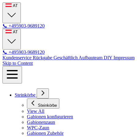
AT
📞
+495903-9689120
AT
📞
+495903-9689120
Kundenservice
Rückgabe
Geschäftlich
Aufbauteam
DIY
Impressum
Skip to Content
Steinkörbe
Steinkörbe
View All
Gabionen konfigurieren
Gabionenzaun
WPC-Zaun
Gabionen Zubehör