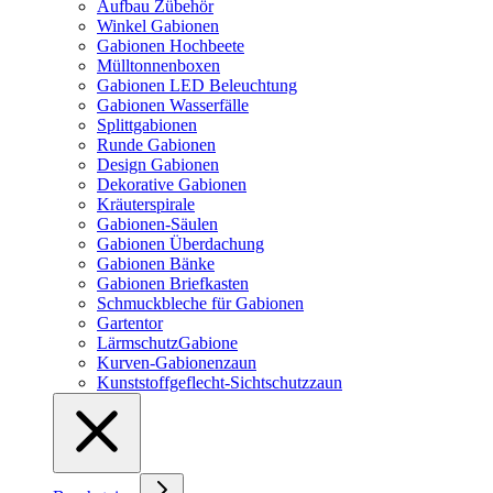
Aufbau Zübehör
Winkel Gabionen
Gabionen Hochbeete
Mülltonnenboxen
Gabionen LED Beleuchtung
Gabionen Wasserfälle
Splittgabionen
Runde Gabionen
Design Gabionen
Dekorative Gabionen
Kräuterspirale
Gabionen-Säulen
Gabionen Überdachung
Gabionen Bänke
Gabionen Briefkasten
Schmuckbleche für Gabionen
Gartentor
LärmschutzGabione
Kurven-Gabionenzaun
Kunststoffgeflecht-Sichtschutzzaun