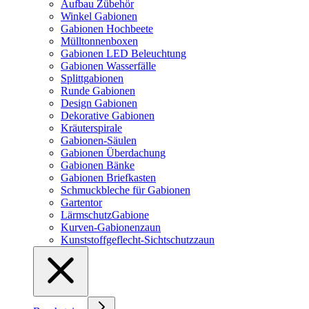
Aufbau Zübehör
Winkel Gabionen
Gabionen Hochbeete
Mülltonnenboxen
Gabionen LED Beleuchtung
Gabionen Wasserfälle
Splittgabionen
Runde Gabionen
Design Gabionen
Dekorative Gabionen
Kräuterspirale
Gabionen-Säulen
Gabionen Überdachung
Gabionen Bänke
Gabionen Briefkasten
Schmuckbleche für Gabionen
Gartentor
LärmschutzGabione
Kurven-Gabionenzaun
Kunststoffgeflecht-Sichtschutzzaun