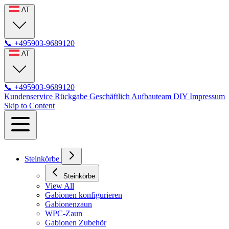
AT
📞
+495903-9689120
AT
📞
+495903-9689120
Kundenservice
Rückgabe
Geschäftlich
Aufbauteam
DIY
Impressum
Skip to Content
Steinkörbe
Steinkörbe
View All
Gabionen konfigurieren
Gabionenzaun
WPC-Zaun
Gabionen Zubehör