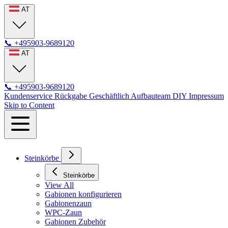
AT
📞
+495903-9689120
AT
📞
+495903-9689120
Kundenservice
Rückgabe
Geschäftlich
Aufbauteam
DIY
Impressum
Skip to Content
Steinkörbe
Steinkörbe
View All
Gabionen konfigurieren
Gabionenzaun
WPC-Zaun
Gabionen Zubehör