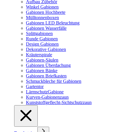
Aufbau Zübehör
Winkel Gabionen
Gabionen Hochbeete
Mülltonnenboxen
Gabionen LED Beleuchtung
Gabionen Wasserfälle
Splittgabionen
Runde Gabionen
Design Gabionen
Dekorative Gabionen
Kräuterspirale
Gabionen-Säulen
Gabionen Überdachung
Gabionen Bänke
Gabionen Briefkasten
Schmuckbleche für Gabionen
Gartentor
LärmschutzGabione
Kurven-Gabionenzaun
Kunststoffgeflecht-Sichtschutzzaun