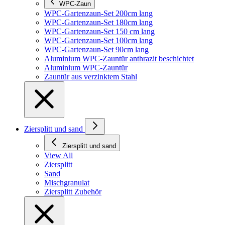
WPC-Zaun
WPC-Gartenzaun-Set 200cm lang
WPC-Gartenzaun-Set 180cm lang
WPC-Gartenzaun-Set 150 cm lang
WPC-Gartenzaun-Set 100cm lang
WPC-Gartenzaun-Set 90cm lang
Aluminium WPC-Zauntür anthrazit beschichtet
Aluminium WPC-Zauntür
Zauntür aus verzinktem Stahl
Ziersplitt und sand
Ziersplitt und sand
View All
Ziersplitt
Sand
Mischgranulat
Ziersplitt Zubehör