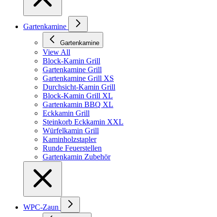
Gartenkamine
Gartenkamine
View All
Block-Kamin Grill
Gartenkamine Grill
Gartenkamine Grill XS
Durchsicht-Kamin Grill
Block-Kamin Grill XL
Gartenkamin BBQ XL
Eckkamin Grill
Steinkorb Eckkamin XXL
Würfelkamin Grill
Kaminholzstapler
Runde Feuerstellen
Gartenkamin Zubehör
WPC-Zaun