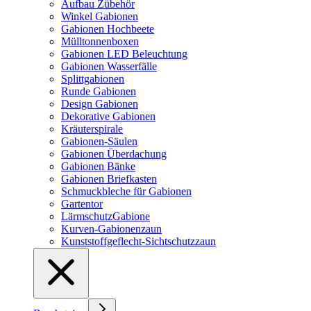
Aufbau Zübehör
Winkel Gabionen
Gabionen Hochbeete
Mülltonnenboxen
Gabionen LED Beleuchtung
Gabionen Wasserfälle
Splittgabionen
Runde Gabionen
Design Gabionen
Dekorative Gabionen
Kräuterspirale
Gabionen-Säulen
Gabionen Überdachung
Gabionen Bänke
Gabionen Briefkasten
Schmuckbleche für Gabionen
Gartentor
LärmschutzGabione
Kurven-Gabionenzaun
Kunststoffgeflecht-Sichtschutzzaun