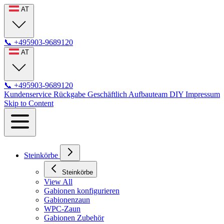
AT
📞
+495903-9689120
AT
📞
+495903-9689120
Kundenservice
Rückgabe
Geschäftlich
Aufbauteam
DIY
Impressum
Skip to Content
Steinkörbe
Steinkörbe
View All
Gabionen konfigurieren
Gabionenzaun
WPC-Zaun
Gabionen Zubehör