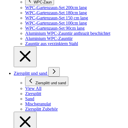
WPC-Zaun
WPC-Gartenzaun-Set 200cm lang
WPC-Gartenzaun-Set 180cm lang
WPC-Gartenzaun-Set 150 cm lang
WPC-Gartenzaun-Set 100cm lang
WPC-Gartenzaun-Set 90cm lang
Aluminium WPC-Zauntür anthrazit beschichtet
Aluminium WPC-Zauntür
Zauntür aus verzinktem Stahl
Ziersplitt und sand
Ziersplitt und sand
View All
Ziersplitt
Sand
Mischgranulat
Ziersplitt Zubehör