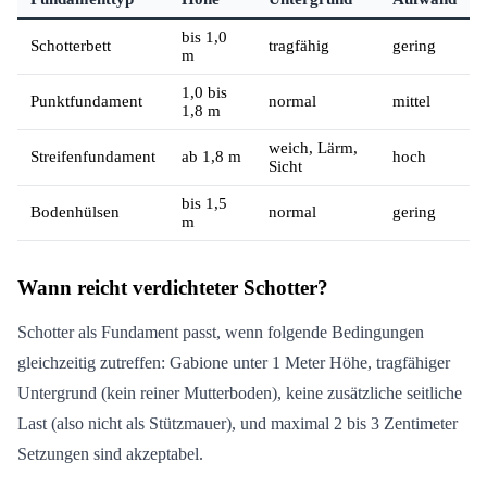
bis 1,0
Schotterbett
tragfähig
gering
m
1,0 bis
Punktfundament
normal
mittel
1,8 m
weich, Lärm,
Streifenfundament
ab 1,8 m
hoch
Sicht
bis 1,5
Bodenhülsen
normal
gering
m
Wann reicht verdichteter Schotter?
Schotter als Fundament passt, wenn folgende Bedingungen
gleichzeitig zutreffen: Gabione unter 1 Meter Höhe, tragfähiger
Untergrund (kein reiner Mutterboden), keine zusätzliche seitliche
Last (also nicht als Stützmauer), und maximal 2 bis 3 Zentimeter
Setzungen sind akzeptabel.