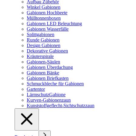
Aufbau Zübehör
Winkel Gabionen
Gabionen Hochbeete
Mülltonnenboxen
Gabionen LED Beleuchtung
Gabionen Wasserfälle
Splittgabionen
Runde Gabionen
Design Gabionen
Dekorative Gabionen
Kräuterspirale
Gabionen-Säulen
Gabionen Überdachung
Gabionen Bänke
Gabionen Briefkasten
Schmuckbleche für Gabionen
Gartentor
LärmschutzGabione
Kurven-Gabionenzaun
Kunststoffgeflecht-Sichtschutzzaun