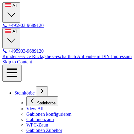
AT
📞
+495903-9689120
AT
📞
+495903-9689120
Kundenservice
Rückgabe
Geschäftlich
Aufbauteam
DIY
Impressum
Skip to Content
Steinkörbe
Steinkörbe
View All
Gabionen konfigurieren
Gabionenzaun
WPC-Zaun
Gabionen Zubehör