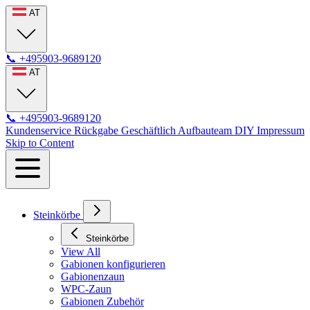
AT
📞
+495903-9689120
AT
📞
+495903-9689120
Kundenservice
Rückgabe
Geschäftlich
Aufbauteam
DIY
Impressum
Skip to Content
Steinkörbe
Steinkörbe
View All
Gabionen konfigurieren
Gabionenzaun
WPC-Zaun
Gabionen Zubehör