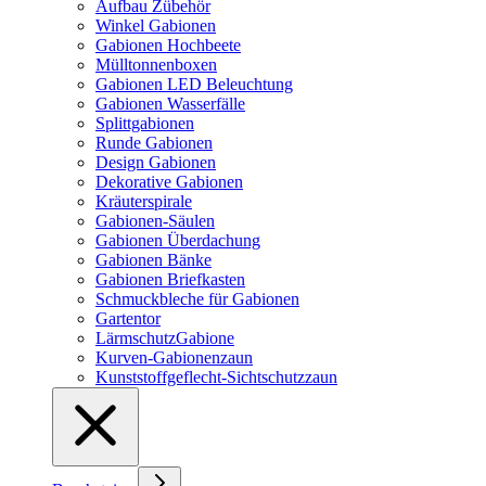
Aufbau Zübehör
Winkel Gabionen
Gabionen Hochbeete
Mülltonnenboxen
Gabionen LED Beleuchtung
Gabionen Wasserfälle
Splittgabionen
Runde Gabionen
Design Gabionen
Dekorative Gabionen
Kräuterspirale
Gabionen-Säulen
Gabionen Überdachung
Gabionen Bänke
Gabionen Briefkasten
Schmuckbleche für Gabionen
Gartentor
LärmschutzGabione
Kurven-Gabionenzaun
Kunststoffgeflecht-Sichtschutzzaun