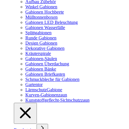
Aufbau Zübehör
Winkel Gabionen
Gabionen Hochbeete
Mülltonnenboxen
Gabionen LED Beleuchtung
Gabionen Wasserfälle
Splittgabionen
Runde Gabionen
Design Gabionen
Dekorative Gabionen
Kräuterspirale
Gabionen-Säulen
Gabionen Überdachung
Gabionen Bänke
Gabionen Briefkasten
Schmuckbleche für Gabionen
Gartentor
LärmschutzGabione
Kurven-Gabionenzaun
Kunststoffgeflecht-Sichtschutzzaun