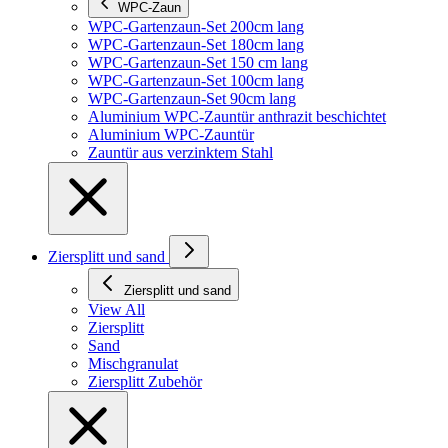
WPC-Zaun
WPC-Gartenzaun-Set 200cm lang
WPC-Gartenzaun-Set 180cm lang
WPC-Gartenzaun-Set 150 cm lang
WPC-Gartenzaun-Set 100cm lang
WPC-Gartenzaun-Set 90cm lang
Aluminium WPC-Zauntür anthrazit beschichtet
Aluminium WPC-Zauntür
Zauntür aus verzinktem Stahl
Ziersplitt und sand
Ziersplitt und sand
View All
Ziersplitt
Sand
Mischgranulat
Ziersplitt Zubehör