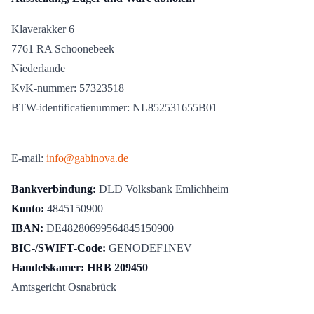
Klaverakker 6
7761 RA Schoonebeek
Niederlande
KvK-nummer: 57323518
BTW-identificatienummer: NL852531655B01
E-mail:
info@gabinova.de
Bankverbindung:
DLD Volksbank Emlichheim
Konto:
4845150900
IBAN:
DE48280699564845150900
BIC-/SWIFT-Code:
GENODEF1NEV
Handelskamer: HRB 209450
Amtsgericht Osnabrück