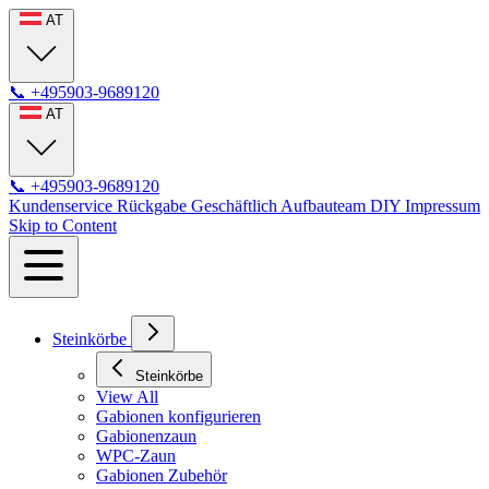
AT
📞
+495903-9689120
AT
📞
+495903-9689120
Kundenservice
Rückgabe
Geschäftlich
Aufbauteam
DIY
Impressum
Skip to Content
Steinkörbe
Steinkörbe
View All
Gabionen konfigurieren
Gabionenzaun
WPC-Zaun
Gabionen Zubehör