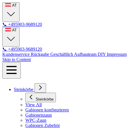
AT
📞
+495903-9689120
AT
📞
+495903-9689120
Kundenservice
Rückgabe
Geschäftlich
Aufbauteam
DIY
Impressum
Skip to Content
Steinkörbe
Steinkörbe
View All
Gabionen konfigurieren
Gabionenzaun
WPC-Zaun
Gabionen Zubehör