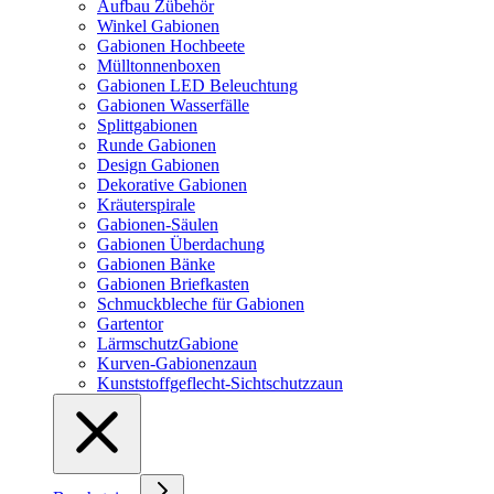
Aufbau Zübehör
Winkel Gabionen
Gabionen Hochbeete
Mülltonnenboxen
Gabionen LED Beleuchtung
Gabionen Wasserfälle
Splittgabionen
Runde Gabionen
Design Gabionen
Dekorative Gabionen
Kräuterspirale
Gabionen-Säulen
Gabionen Überdachung
Gabionen Bänke
Gabionen Briefkasten
Schmuckbleche für Gabionen
Gartentor
LärmschutzGabione
Kurven-Gabionenzaun
Kunststoffgeflecht-Sichtschutzzaun