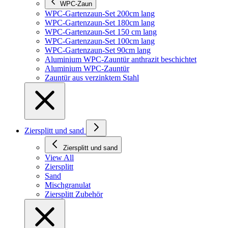
WPC-Zaun
WPC-Gartenzaun-Set 200cm lang
WPC-Gartenzaun-Set 180cm lang
WPC-Gartenzaun-Set 150 cm lang
WPC-Gartenzaun-Set 100cm lang
WPC-Gartenzaun-Set 90cm lang
Aluminium WPC-Zauntür anthrazit beschichtet
Aluminium WPC-Zauntür
Zauntür aus verzinktem Stahl
Ziersplitt und sand
Ziersplitt und sand
View All
Ziersplitt
Sand
Mischgranulat
Ziersplitt Zubehör