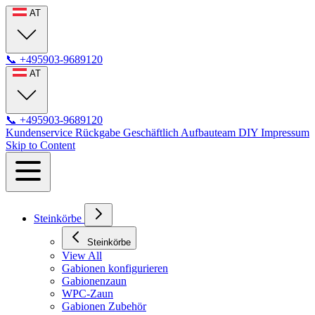
AT
📞
+495903-9689120
AT
📞
+495903-9689120
Kundenservice
Rückgabe
Geschäftlich
Aufbauteam
DIY
Impressum
Skip to Content
Steinkörbe
Steinkörbe
View All
Gabionen konfigurieren
Gabionenzaun
WPC-Zaun
Gabionen Zubehör