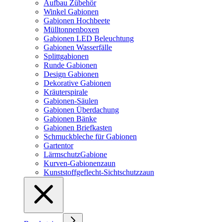
Aufbau Zübehör
Winkel Gabionen
Gabionen Hochbeete
Mülltonnenboxen
Gabionen LED Beleuchtung
Gabionen Wasserfälle
Splittgabionen
Runde Gabionen
Design Gabionen
Dekorative Gabionen
Kräuterspirale
Gabionen-Säulen
Gabionen Überdachung
Gabionen Bänke
Gabionen Briefkasten
Schmuckbleche für Gabionen
Gartentor
LärmschutzGabione
Kurven-Gabionenzaun
Kunststoffgeflecht-Sichtschutzzaun