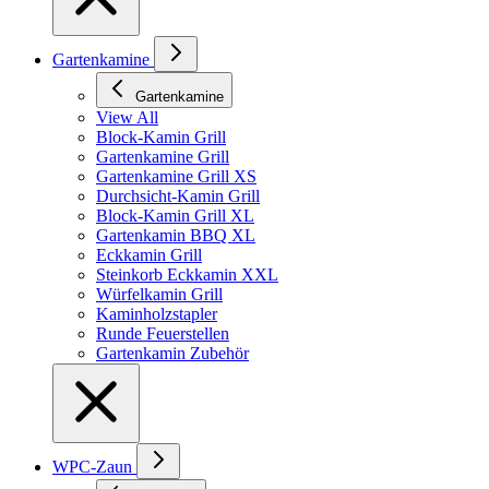
Gartenkamine
Gartenkamine
View All
Block-Kamin Grill
Gartenkamine Grill
Gartenkamine Grill XS
Durchsicht-Kamin Grill
Block-Kamin Grill XL
Gartenkamin BBQ XL
Eckkamin Grill
Steinkorb Eckkamin XXL
Würfelkamin Grill
Kaminholzstapler
Runde Feuerstellen
Gartenkamin Zubehör
WPC-Zaun