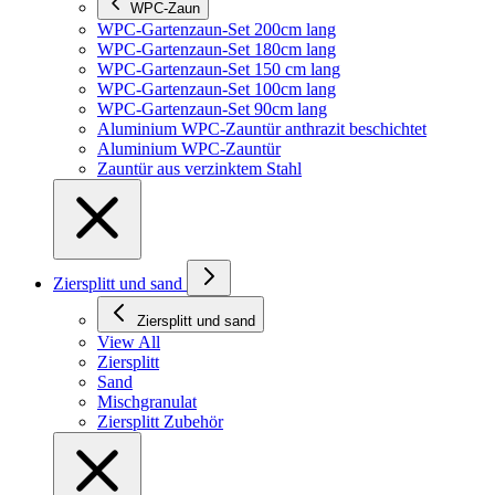
WPC-Zaun
WPC-Gartenzaun-Set 200cm lang
WPC-Gartenzaun-Set 180cm lang
WPC-Gartenzaun-Set 150 cm lang
WPC-Gartenzaun-Set 100cm lang
WPC-Gartenzaun-Set 90cm lang
Aluminium WPC-Zauntür anthrazit beschichtet
Aluminium WPC-Zauntür
Zauntür aus verzinktem Stahl
Ziersplitt und sand
Ziersplitt und sand
View All
Ziersplitt
Sand
Mischgranulat
Ziersplitt Zubehör