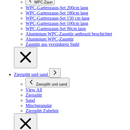
WPC-Zaun
WPC-Gartenzaun-Set 200cm lang
WPC-Gartenzaun-Set 180cm lang
WPC-Gartenzaun-Set 150 cm lang
WPC-Gartenzaun-Set 100cm lang
WPC-Gartenzaun-Set 90cm lang
Aluminium WPC-Zauntür anthrazit beschichtet
Aluminium WPC-Zauntür
Zauntür aus verzinktem Stahl
Ziersplitt und sand
Ziersplitt und sand
View All
Ziersplitt
Sand
Mischgranulat
Ziersplitt Zubehör