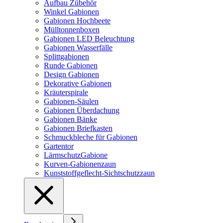
Aufbau Zübehör
Winkel Gabionen
Gabionen Hochbeete
Mülltonnenboxen
Gabionen LED Beleuchtung
Gabionen Wasserfälle
Splittgabionen
Runde Gabionen
Design Gabionen
Dekorative Gabionen
Kräuterspirale
Gabionen-Säulen
Gabionen Überdachung
Gabionen Bänke
Gabionen Briefkasten
Schmuckbleche für Gabionen
Gartentor
LärmschutzGabione
Kurven-Gabionenzaun
Kunststoffgeflecht-Sichtschutzzaun