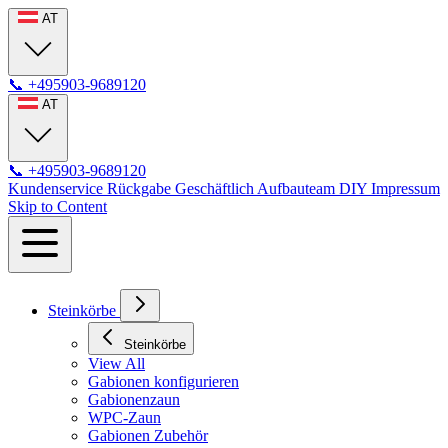
AT
📞
+495903-9689120
AT
📞
+495903-9689120
Kundenservice
Rückgabe
Geschäftlich
Aufbauteam
DIY
Impressum
Skip to Content
Steinkörbe
Steinkörbe
View All
Gabionen konfigurieren
Gabionenzaun
WPC-Zaun
Gabionen Zubehör