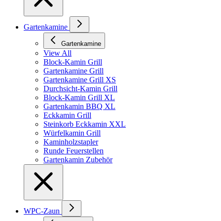
Gartenkamine
Gartenkamine
View All
Block-Kamin Grill
Gartenkamine Grill
Gartenkamine Grill XS
Durchsicht-Kamin Grill
Block-Kamin Grill XL
Gartenkamin BBQ XL
Eckkamin Grill
Steinkorb Eckkamin XXL
Würfelkamin Grill
Kaminholzstapler
Runde Feuerstellen
Gartenkamin Zubehör
WPC-Zaun