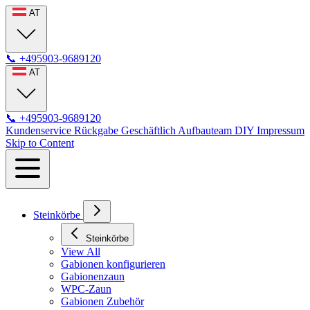
AT
📞
+495903-9689120
AT
📞
+495903-9689120
Kundenservice
Rückgabe
Geschäftlich
Aufbauteam
DIY
Impressum
Skip to Content
Steinkörbe
Steinkörbe
View All
Gabionen konfigurieren
Gabionenzaun
WPC-Zaun
Gabionen Zubehör