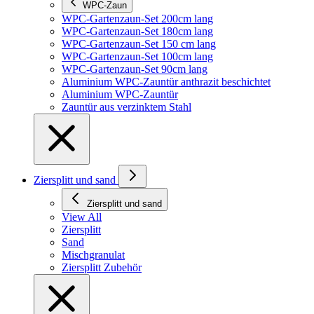
WPC-Zaun
WPC-Gartenzaun-Set 200cm lang
WPC-Gartenzaun-Set 180cm lang
WPC-Gartenzaun-Set 150 cm lang
WPC-Gartenzaun-Set 100cm lang
WPC-Gartenzaun-Set 90cm lang
Aluminium WPC-Zauntür anthrazit beschichtet
Aluminium WPC-Zauntür
Zauntür aus verzinktem Stahl
Ziersplitt und sand
Ziersplitt und sand
View All
Ziersplitt
Sand
Mischgranulat
Ziersplitt Zubehör