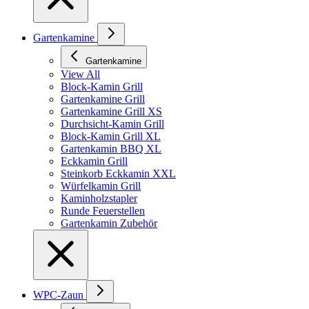
Gartenkamine
Gartenkamine
View All
Block-Kamin Grill
Gartenkamine Grill
Gartenkamine Grill XS
Durchsicht-Kamin Grill
Block-Kamin Grill XL
Gartenkamin BBQ XL
Eckkamin Grill
Steinkorb Eckkamin XXL
Würfelkamin Grill
Kaminholzstapler
Runde Feuerstellen
Gartenkamin Zubehör
WPC-Zaun