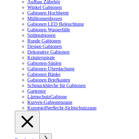
Aufbau Zübehör
Winkel Gabionen
Gabionen Hochbeete
Mülltonnenboxen
Gabionen LED Beleuchtung
Gabionen Wasserfälle
Splittgabionen
Runde Gabionen
Design Gabionen
Dekorative Gabionen
Kräuterspirale
Gabionen-Säulen
Gabionen Überdachung
Gabionen Bänke
Gabionen Briefkasten
Schmuckbleche für Gabionen
Gartentor
LärmschutzGabione
Kurven-Gabionenzaun
Kunststoffgeflecht-Sichtschutzzaun