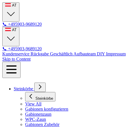
AT
📞
+495903-9689120
AT
📞
+495903-9689120
Kundenservice
Rückgabe
Geschäftlich
Aufbauteam
DIY
Impressum
Skip to Content
Steinkörbe
Steinkörbe
View All
Gabionen konfigurieren
Gabionenzaun
WPC-Zaun
Gabionen Zubehör