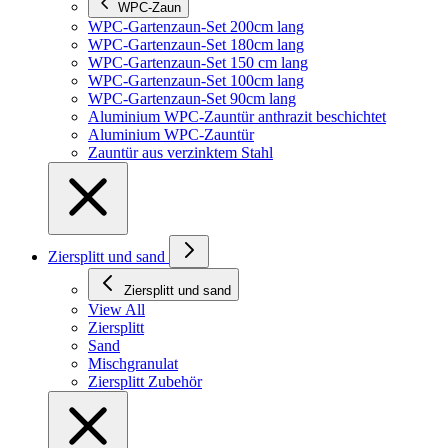
WPC-Zaun
WPC-Gartenzaun-Set 200cm lang
WPC-Gartenzaun-Set 180cm lang
WPC-Gartenzaun-Set 150 cm lang
WPC-Gartenzaun-Set 100cm lang
WPC-Gartenzaun-Set 90cm lang
Aluminium WPC-Zauntür anthrazit beschichtet
Aluminium WPC-Zauntür
Zauntür aus verzinktem Stahl
Ziersplitt und sand
Ziersplitt und sand
View All
Ziersplitt
Sand
Mischgranulat
Ziersplitt Zubehör