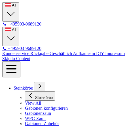
AT
📞
+495903-9689120
AT
📞
+495903-9689120
Kundenservice
Rückgabe
Geschäftlich
Aufbauteam
DIY
Impressum
Skip to Content
Steinkörbe
Steinkörbe
View All
Gabionen konfigurieren
Gabionenzaun
WPC-Zaun
Gabionen Zubehör