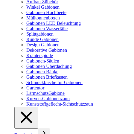
Aufbau Zübehör
Winkel Gabionen
Gabionen Hochbeete
Mülltonnenboxen
Gabionen LED Beleuchtung
Gabionen Wasserfälle
Splittgabionen
Runde Gabionen
Design Gabionen
Dekorative Gabionen
Kräuterspirale
Gabionen-Säulen
Gabionen Überdachung
Gabionen Bänke
Gabionen Briefkasten
Schmuckbleche für Gabionen
Gartentor
LärmschutzGabione
Kurven-Gabionenzaun
Kunststoffgeflecht-Sichtschutzzaun