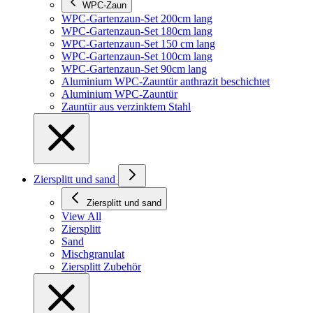
WPC-Zaun
WPC-Gartenzaun-Set 200cm lang
WPC-Gartenzaun-Set 180cm lang
WPC-Gartenzaun-Set 150 cm lang
WPC-Gartenzaun-Set 100cm lang
WPC-Gartenzaun-Set 90cm lang
Aluminium WPC-Zauntür anthrazit beschichtet
Aluminium WPC-Zauntür
Zauntür aus verzinktem Stahl
Ziersplitt und sand
Ziersplitt und sand
View All
Ziersplitt
Sand
Mischgranulat
Ziersplitt Zubehör