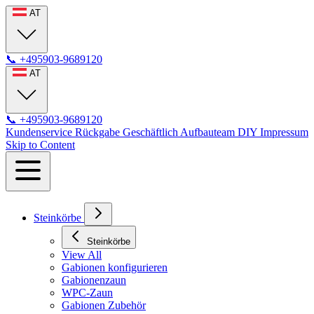
AT
📞
+495903-9689120
AT
📞
+495903-9689120
Kundenservice
Rückgabe
Geschäftlich
Aufbauteam
DIY
Impressum
Skip to Content
Steinkörbe
Steinkörbe
View All
Gabionen konfigurieren
Gabionenzaun
WPC-Zaun
Gabionen Zubehör