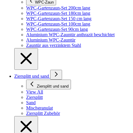
WPC-Zaun
WPC-Gartenzaun-Set 200cm lang
WPC-Gartenzaun-Set 180cm lang
WPC-Gartenzaun-Set 150 cm lang
WPC-Gartenzaun-Set 100cm lang
WPC-Gartenzaun-Set 90cm lang
Aluminium WPC-Zauntür anthrazit beschichtet
Aluminium WPC-Zauntür
Zauntür aus verzinktem Stahl
Ziersplitt und sand
Ziersplitt und sand
View All
Ziersplitt
Sand
Mischgranulat
Ziersplitt Zubehör