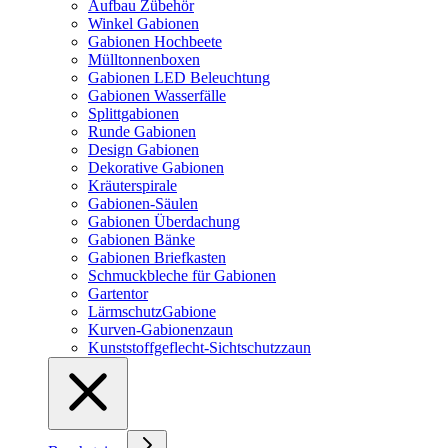
Aufbau Zübehör
Winkel Gabionen
Gabionen Hochbeete
Mülltonnenboxen
Gabionen LED Beleuchtung
Gabionen Wasserfälle
Splittgabionen
Runde Gabionen
Design Gabionen
Dekorative Gabionen
Kräuterspirale
Gabionen-Säulen
Gabionen Überdachung
Gabionen Bänke
Gabionen Briefkasten
Schmuckbleche für Gabionen
Gartentor
LärmschutzGabione
Kurven-Gabionenzaun
Kunststoffgeflecht-Sichtschutzzaun