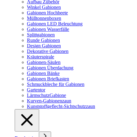
Aufbau Zübehör
Winkel Gabionen
Gabionen Hochbeete
Mülltonnenboxen
Gabionen LED Beleuchtung
Gabionen Wasserfälle
Splittgabionen
Runde Gabionen
Design Gabionen
Dekorative Gabionen
Kräuterspirale
Gabionen-Säulen
Gabionen Überdachung
Gabionen Bänke
Gabionen Briefkasten
Schmuckbleche für Gabionen
Gartentor
LärmschutzGabione
Kurven-Gabionenzaun
Kunststoffgeflecht-Sichtschutzzaun