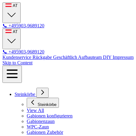
AT
📞
+495903-9689120
AT
📞
+495903-9689120
Kundenservice
Rückgabe
Geschäftlich
Aufbauteam
DIY
Impressum
Skip to Content
Steinkörbe
Steinkörbe
View All
Gabionen konfigurieren
Gabionenzaun
WPC-Zaun
Gabionen Zubehör