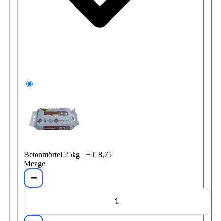
Betonmörtel 25kg
+
€ 8,75
Menge
−
+