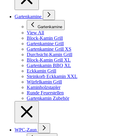
Gartenkamine
Gartenkamine
View All
Block-Kamin Grill
Gartenkamine Grill
Gartenkamine Grill XS
Durchsicht-Kamin Grill
Block-Kamin Grill XL
Gartenkamin BBQ XL
Eckkamin Grill
Steinkorb Eckkamin XXL
Würfelkamin Grill
Kaminholzstapler
Runde Feuerstellen
Gartenkamin Zubehör
WPC-Zaun