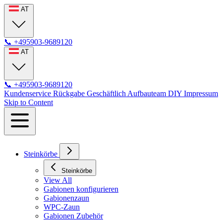
AT
📞
+495903-9689120
AT
📞
+495903-9689120
Kundenservice
Rückgabe
Geschäftlich
Aufbauteam
DIY
Impressum
Skip to Content
Steinkörbe
Steinkörbe
View All
Gabionen konfigurieren
Gabionenzaun
WPC-Zaun
Gabionen Zubehör