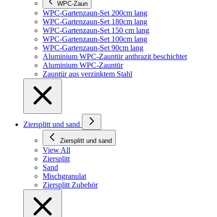
WPC-Zaun
WPC-Gartenzaun-Set 200cm lang
WPC-Gartenzaun-Set 180cm lang
WPC-Gartenzaun-Set 150 cm lang
WPC-Gartenzaun-Set 100cm lang
WPC-Gartenzaun-Set 90cm lang
Aluminium WPC-Zauntür anthrazit beschichtet
Aluminium WPC-Zauntür
Zauntür aus verzinktem Stahl
Ziersplitt und sand
Ziersplitt und sand
View All
Ziersplitt
Sand
Mischgranulat
Ziersplitt Zubehör