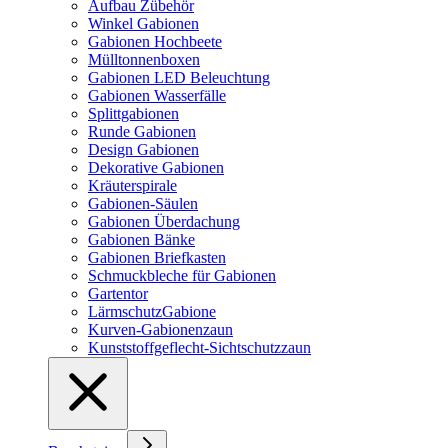
Aufbau Zübehör
Winkel Gabionen
Gabionen Hochbeete
Mülltonnenboxen
Gabionen LED Beleuchtung
Gabionen Wasserfälle
Splittgabionen
Runde Gabionen
Design Gabionen
Dekorative Gabionen
Kräuterspirale
Gabionen-Säulen
Gabionen Überdachung
Gabionen Bänke
Gabionen Briefkasten
Schmuckbleche für Gabionen
Gartentor
LärmschutzGabione
Kurven-Gabionenzaun
Kunststoffgeflecht-Sichtschutzzaun