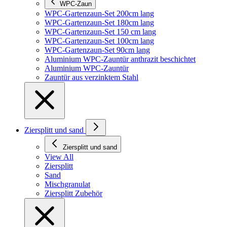
WPC-Zaun
WPC-Gartenzaun-Set 200cm lang
WPC-Gartenzaun-Set 180cm lang
WPC-Gartenzaun-Set 150 cm lang
WPC-Gartenzaun-Set 100cm lang
WPC-Gartenzaun-Set 90cm lang
Aluminium WPC-Zauntür anthrazit beschichtet
Aluminium WPC-Zauntür
Zauntür aus verzinktem Stahl
Ziersplitt und sand
Ziersplitt und sand
View All
Ziersplitt
Sand
Mischgranulat
Ziersplitt Zubehör