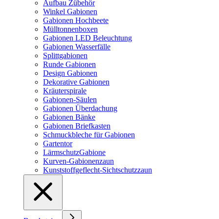
Aufbau Zübehör
Winkel Gabionen
Gabionen Hochbeete
Mülltonnenboxen
Gabionen LED Beleuchtung
Gabionen Wasserfälle
Splittgabionen
Runde Gabionen
Design Gabionen
Dekorative Gabionen
Kräuterspirale
Gabionen-Säulen
Gabionen Überdachung
Gabionen Bänke
Gabionen Briefkasten
Schmuckbleche für Gabionen
Gartentor
LärmschutzGabione
Kurven-Gabionenzaun
Kunststoffgeflecht-Sichtschutzzaun