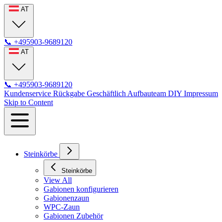
AT
📞
+495903-9689120
AT
📞
+495903-9689120
Kundenservice
Rückgabe
Geschäftlich
Aufbauteam
DIY
Impressum
Skip to Content
Steinkörbe
Steinkörbe
View All
Gabionen konfigurieren
Gabionenzaun
WPC-Zaun
Gabionen Zubehör