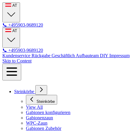
AT
📞
+495903-9689120
AT
📞
+495903-9689120
Kundenservice
Rückgabe
Geschäftlich
Aufbauteam
DIY
Impressum
Skip to Content
Steinkörbe
Steinkörbe
View All
Gabionen konfigurieren
Gabionenzaun
WPC-Zaun
Gabionen Zubehör