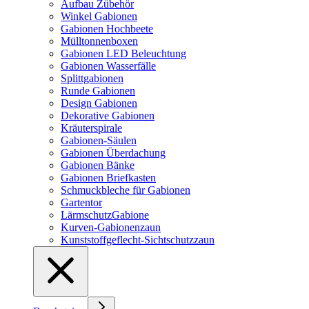
Aufbau Zübehör
Winkel Gabionen
Gabionen Hochbeete
Mülltonnenboxen
Gabionen LED Beleuchtung
Gabionen Wasserfälle
Splittgabionen
Runde Gabionen
Design Gabionen
Dekorative Gabionen
Kräuterspirale
Gabionen-Säulen
Gabionen Überdachung
Gabionen Bänke
Gabionen Briefkasten
Schmuckbleche für Gabionen
Gartentor
LärmschutzGabione
Kurven-Gabionenzaun
Kunststoffgeflecht-Sichtschutzzaun