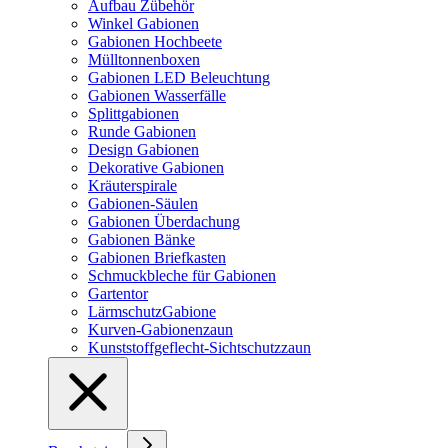
Aufbau Zübehör
Winkel Gabionen
Gabionen Hochbeete
Mülltonnenboxen
Gabionen LED Beleuchtung
Gabionen Wasserfälle
Splittgabionen
Runde Gabionen
Design Gabionen
Dekorative Gabionen
Kräuterspirale
Gabionen-Säulen
Gabionen Überdachung
Gabionen Bänke
Gabionen Briefkasten
Schmuckbleche für Gabionen
Gartentor
LärmschutzGabione
Kurven-Gabionenzaun
Kunststoffgeflecht-Sichtschutzzaun