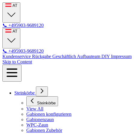
AT
📞
+495903-9689120
AT
📞
+495903-9689120
Kundenservice
Rückgabe
Geschäftlich
Aufbauteam
DIY
Impressum
Skip to Content
Steinkörbe
Steinkörbe
View All
Gabionen konfigurieren
Gabionenzaun
WPC-Zaun
Gabionen Zubehör