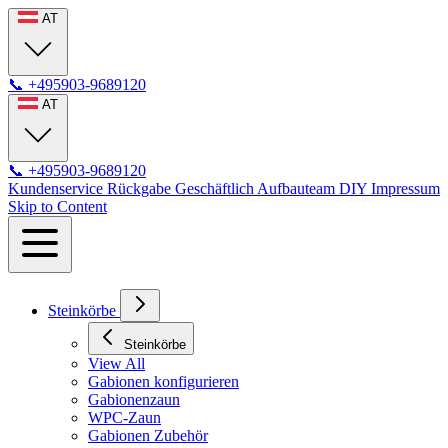
AT
📞
+495903-9689120
AT
📞
+495903-9689120
Kundenservice
Rückgabe
Geschäftlich
Aufbauteam
DIY
Impressum
Skip to Content
Steinkörbe
Steinkörbe
View All
Gabionen konfigurieren
Gabionenzaun
WPC-Zaun
Gabionen Zubehör