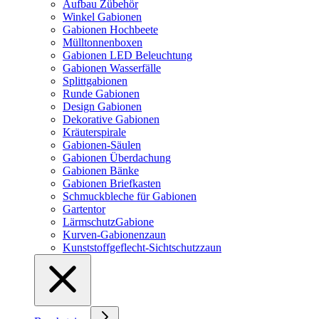
Aufbau Zübehör
Winkel Gabionen
Gabionen Hochbeete
Mülltonnenboxen
Gabionen LED Beleuchtung
Gabionen Wasserfälle
Splittgabionen
Runde Gabionen
Design Gabionen
Dekorative Gabionen
Kräuterspirale
Gabionen-Säulen
Gabionen Überdachung
Gabionen Bänke
Gabionen Briefkasten
Schmuckbleche für Gabionen
Gartentor
LärmschutzGabione
Kurven-Gabionenzaun
Kunststoffgeflecht-Sichtschutzzaun