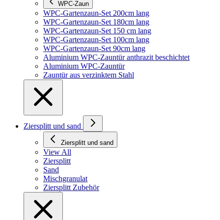
WPC-Zaun
WPC-Gartenzaun-Set 200cm lang
WPC-Gartenzaun-Set 180cm lang
WPC-Gartenzaun-Set 150 cm lang
WPC-Gartenzaun-Set 100cm lang
WPC-Gartenzaun-Set 90cm lang
Aluminium WPC-Zauntür anthrazit beschichtet
Aluminium WPC-Zauntür
Zauntür aus verzinktem Stahl
Ziersplitt und sand
Ziersplitt und sand
View All
Ziersplitt
Sand
Mischgranulat
Ziersplitt Zubehör