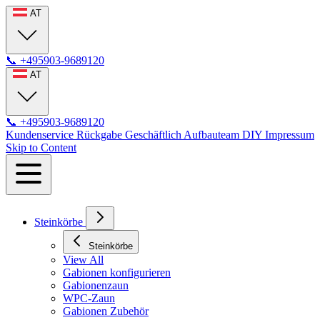
AT
📞
+495903-9689120
AT
📞
+495903-9689120
Kundenservice
Rückgabe
Geschäftlich
Aufbauteam
DIY
Impressum
Skip to Content
Steinkörbe
Steinkörbe
View All
Gabionen konfigurieren
Gabionenzaun
WPC-Zaun
Gabionen Zubehör