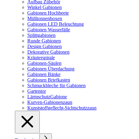
Aufbau Zübehör
Winkel Gabionen
Gabionen Hochbeete
Mülltonnenboxen
Gabionen LED Beleuchtung
Gabionen Wasserfälle
Splittgabionen
Runde Gabionen
Design Gabionen
Dekorative Gabionen
Kräuterspirale
Gabionen-Säulen
Gabionen Überdachung
Gabionen Bänke
Gabionen Briefkasten
Schmuckbleche für Gabionen
Gartentor
LärmschutzGabione
Kurven-Gabionenzaun
Kunststoffgeflecht-Sichtschutzzaun