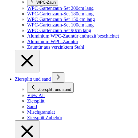
WPC-Zaun
WPC-Gartenzaun-Set 200cm lang
WPC-Gartenzaun-Set 180cm lang
WPC-Gartenzaun-Set 150 cm lang
WPC-Gartenzaun-Set 100cm lang
WPC-Gartenzaun-Set 90cm lang
Aluminium WPC-Zauntür anthrazit beschichtet
Aluminium WPC-Zauntür
Zauntür aus verzinktem Stahl
Ziersplitt und sand
Ziersplitt und sand
View All
Ziersplitt
Sand
Mischgranulat
Ziersplitt Zubehör