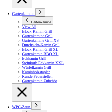
Gartenkamine
Gartenkamine
View All
Block-Kamin Grill
Gartenkamine Grill
Gartenkamine Grill XS
Durchsicht-Kamin Grill
Block-Kamin Grill XL
Gartenkamin BBQ XL
Eckkamin Grill
Steinkorb Eckkamin XXL
Würfelkamin Grill
Kaminholzstapler
Runde Feuerstellen
Gartenkamin Zubehör
WPC-Zaun