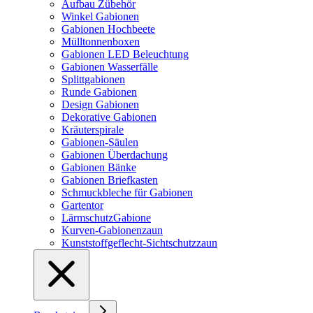
Aufbau Zübehör
Winkel Gabionen
Gabionen Hochbeete
Mülltonnenboxen
Gabionen LED Beleuchtung
Gabionen Wasserfälle
Splittgabionen
Runde Gabionen
Design Gabionen
Dekorative Gabionen
Kräuterspirale
Gabionen-Säulen
Gabionen Überdachung
Gabionen Bänke
Gabionen Briefkasten
Schmuckbleche für Gabionen
Gartentor
LärmschutzGabione
Kurven-Gabionenzaun
Kunststoffgeflecht-Sichtschutzzaun