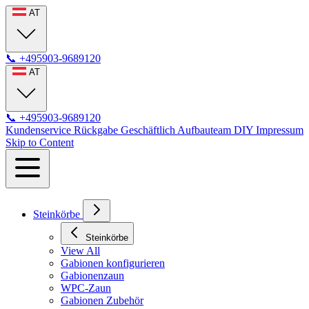
AT
📞
+495903-9689120
AT
📞
+495903-9689120
Kundenservice
Rückgabe
Geschäftlich
Aufbauteam
DIY
Impressum
Skip to Content
Steinkörbe
Steinkörbe
View All
Gabionen konfigurieren
Gabionenzaun
WPC-Zaun
Gabionen Zubehör