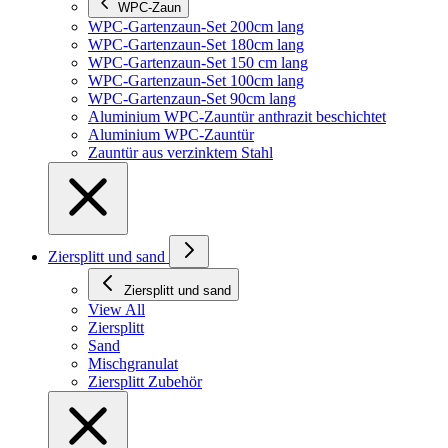
WPC-Zaun
WPC-Gartenzaun-Set 200cm lang
WPC-Gartenzaun-Set 180cm lang
WPC-Gartenzaun-Set 150 cm lang
WPC-Gartenzaun-Set 100cm lang
WPC-Gartenzaun-Set 90cm lang
Aluminium WPC-Zauntür anthrazit beschichtet
Aluminium WPC-Zauntür
Zauntür aus verzinktem Stahl
Ziersplitt und sand
Ziersplitt und sand
View All
Ziersplitt
Sand
Mischgranulat
Ziersplitt Zubehör