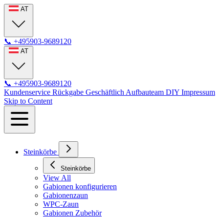
AT
📞
+495903-9689120
AT
📞
+495903-9689120
Kundenservice
Rückgabe
Geschäftlich
Aufbauteam
DIY
Impressum
Skip to Content
Steinkörbe
Steinkörbe
View All
Gabionen konfigurieren
Gabionenzaun
WPC-Zaun
Gabionen Zubehör