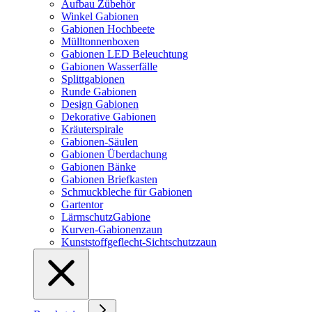
Aufbau Zübehör
Winkel Gabionen
Gabionen Hochbeete
Mülltonnenboxen
Gabionen LED Beleuchtung
Gabionen Wasserfälle
Splittgabionen
Runde Gabionen
Design Gabionen
Dekorative Gabionen
Kräuterspirale
Gabionen-Säulen
Gabionen Überdachung
Gabionen Bänke
Gabionen Briefkasten
Schmuckbleche für Gabionen
Gartentor
LärmschutzGabione
Kurven-Gabionenzaun
Kunststoffgeflecht-Sichtschutzzaun