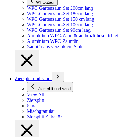
WPC-Zaun
WPC-Gartenzaun-Set 200cm lang
WPC-Gartenzaun-Set 180cm lang
WPC-Gartenzaun-Set 150 cm lang
WPC-Gartenzaun-Set 100cm lang
WPC-Gartenzaun-Set 90cm lang
Aluminium WPC-Zauntür anthrazit beschichtet
Aluminium WPC-Zauntür
Zauntür aus verzinktem Stahl
Ziersplitt und sand
Ziersplitt und sand
View All
Ziersplitt
Sand
Mischgranulat
Ziersplitt Zubehör