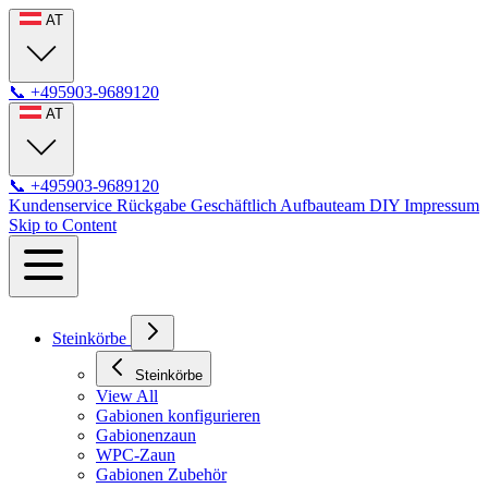
AT
📞
+495903-9689120
AT
📞
+495903-9689120
Kundenservice
Rückgabe
Geschäftlich
Aufbauteam
DIY
Impressum
Skip to Content
Steinkörbe
Steinkörbe
View All
Gabionen konfigurieren
Gabionenzaun
WPC-Zaun
Gabionen Zubehör