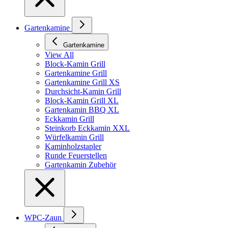
Gartenkamine
Gartenkamine
View All
Block-Kamin Grill
Gartenkamine Grill
Gartenkamine Grill XS
Durchsicht-Kamin Grill
Block-Kamin Grill XL
Gartenkamin BBQ XL
Eckkamin Grill
Steinkorb Eckkamin XXL
Würfelkamin Grill
Kaminholzstapler
Runde Feuerstellen
Gartenkamin Zubehör
WPC-Zaun