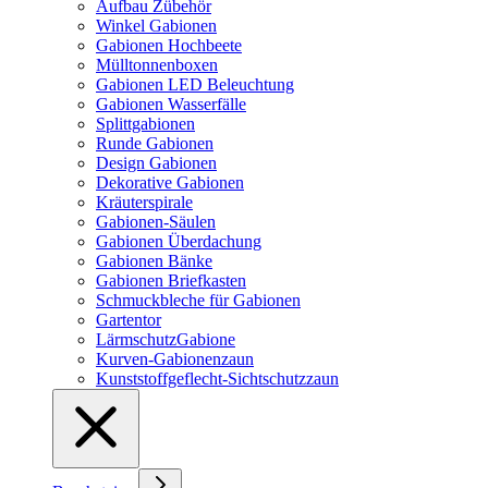
Aufbau Zübehör
Winkel Gabionen
Gabionen Hochbeete
Mülltonnenboxen
Gabionen LED Beleuchtung
Gabionen Wasserfälle
Splittgabionen
Runde Gabionen
Design Gabionen
Dekorative Gabionen
Kräuterspirale
Gabionen-Säulen
Gabionen Überdachung
Gabionen Bänke
Gabionen Briefkasten
Schmuckbleche für Gabionen
Gartentor
LärmschutzGabione
Kurven-Gabionenzaun
Kunststoffgeflecht-Sichtschutzzaun