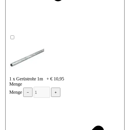
1 x Gerüstrohr 1m
+
€ 10,95
Menge
Menge
−
+