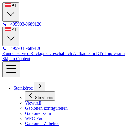
AT
📞
+495903-9689120
AT
📞
+495903-9689120
Kundenservice
Rückgabe
Geschäftlich
Aufbauteam
DIY
Impressum
Skip to Content
Steinkörbe
Steinkörbe
View All
Gabionen konfigurieren
Gabionenzaun
WPC-Zaun
Gabionen Zubehör