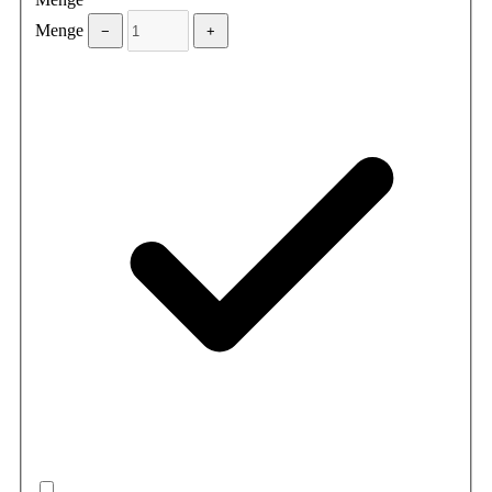
Menge
−
+