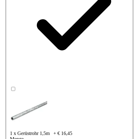
1 x Gerüstrohr 1,5m
+
€ 16,45
Menge