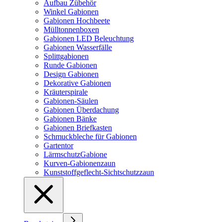
Aufbau Zübehör
Winkel Gabionen
Gabionen Hochbeete
Mülltonnenboxen
Gabionen LED Beleuchtung
Gabionen Wasserfälle
Splittgabionen
Runde Gabionen
Design Gabionen
Dekorative Gabionen
Kräuterspirale
Gabionen-Säulen
Gabionen Überdachung
Gabionen Bänke
Gabionen Briefkasten
Schmuckbleche für Gabionen
Gartentor
LärmschutzGabione
Kurven-Gabionenzaun
Kunststoffgeflecht-Sichtschutzzaun