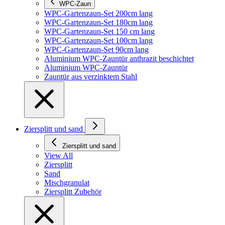
WPC-Zaun
WPC-Gartenzaun-Set 200cm lang
WPC-Gartenzaun-Set 180cm lang
WPC-Gartenzaun-Set 150 cm lang
WPC-Gartenzaun-Set 100cm lang
WPC-Gartenzaun-Set 90cm lang
Aluminium WPC-Zauntür anthrazit beschichtet
Aluminium WPC-Zauntür
Zauntür aus verzinktem Stahl
Ziersplitt und sand
Ziersplitt und sand
View All
Ziersplitt
Sand
Mischgranulat
Ziersplitt Zubehör