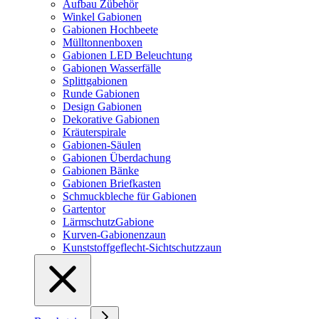
Aufbau Zübehör
Winkel Gabionen
Gabionen Hochbeete
Mülltonnenboxen
Gabionen LED Beleuchtung
Gabionen Wasserfälle
Splittgabionen
Runde Gabionen
Design Gabionen
Dekorative Gabionen
Kräuterspirale
Gabionen-Säulen
Gabionen Überdachung
Gabionen Bänke
Gabionen Briefkasten
Schmuckbleche für Gabionen
Gartentor
LärmschutzGabione
Kurven-Gabionenzaun
Kunststoffgeflecht-Sichtschutzzaun