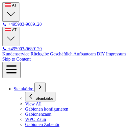
AT
📞
+495903-9689120
AT
📞
+495903-9689120
Kundenservice
Rückgabe
Geschäftlich
Aufbauteam
DIY
Impressum
Skip to Content
Steinkörbe
Steinkörbe
View All
Gabionen konfigurieren
Gabionenzaun
WPC-Zaun
Gabionen Zubehör