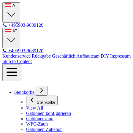
AT
📞
+495903-9689120
AT
📞
+495903-9689120
Kundenservice
Rückgabe
Geschäftlich
Aufbauteam
DIY
Impressum
Skip to Content
Steinkörbe
Steinkörbe
View All
Gabionen konfigurieren
Gabionenzaun
WPC-Zaun
Gabionen Zubehör