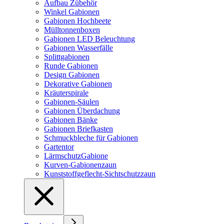
Aufbau Zübehör
Winkel Gabionen
Gabionen Hochbeete
Mülltonnenboxen
Gabionen LED Beleuchtung
Gabionen Wasserfälle
Splittgabionen
Runde Gabionen
Design Gabionen
Dekorative Gabionen
Kräuterspirale
Gabionen-Säulen
Gabionen Überdachung
Gabionen Bänke
Gabionen Briefkasten
Schmuckbleche für Gabionen
Gartentor
LärmschutzGabione
Kurven-Gabionenzaun
Kunststoffgeflecht-Sichtschutzzaun