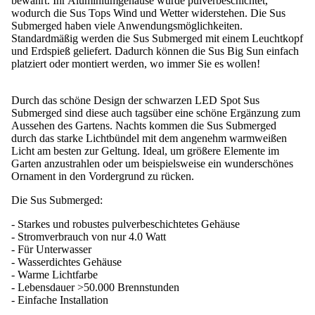
bewährt. Ihr Aluminiumgehäuse wurde pulverbeschichtet,
wodurch die Sus Tops Wind und Wetter widerstehen. Die Sus
Submerged haben viele Anwendungsmöglichkeiten.
Standardmäßig werden die Sus Submerged mit einem Leuchtkopf
und Erdspieß geliefert. Dadurch können die Sus Big Sun einfach
platziert oder montiert werden, wo immer Sie es wollen!
Durch das schöne Design der schwarzen LED Spot Sus
Submerged sind diese auch tagsüber eine schöne Ergänzung zum
Aussehen des Gartens. Nachts kommen die Sus Submerged
durch das starke Lichtbündel mit dem angenehm warmweißen
Licht am besten zur Geltung. Ideal, um größere Elemente im
Garten anzustrahlen oder um beispielsweise ein wunderschönes
Ornament in den Vordergrund zu rücken.
Die Sus Submerged:
- Starkes und robustes pulverbeschichtetes Gehäuse
- Stromverbrauch von nur 4.0 Watt
- Für Unterwasser
- Wasserdichtes Gehäuse
- Warme Lichtfarbe
- Lebensdauer >50.000 Brennstunden
- Einfache Installation