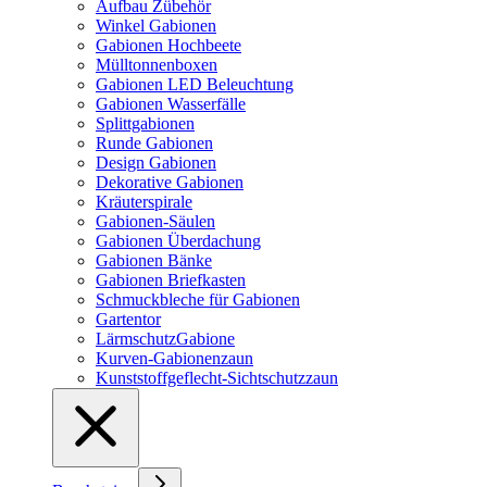
Aufbau Zübehör
Winkel Gabionen
Gabionen Hochbeete
Mülltonnenboxen
Gabionen LED Beleuchtung
Gabionen Wasserfälle
Splittgabionen
Runde Gabionen
Design Gabionen
Dekorative Gabionen
Kräuterspirale
Gabionen-Säulen
Gabionen Überdachung
Gabionen Bänke
Gabionen Briefkasten
Schmuckbleche für Gabionen
Gartentor
LärmschutzGabione
Kurven-Gabionenzaun
Kunststoffgeflecht-Sichtschutzzaun