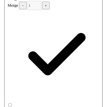
Menge
−
+