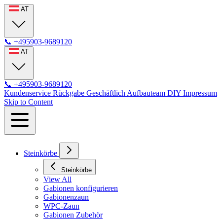
AT
📞
+495903-9689120
AT
📞
+495903-9689120
Kundenservice
Rückgabe
Geschäftlich
Aufbauteam
DIY
Impressum
Skip to Content
Steinkörbe
Steinkörbe
View All
Gabionen konfigurieren
Gabionenzaun
WPC-Zaun
Gabionen Zubehör