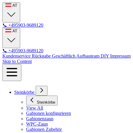
AT
📞
+495903-9689120
AT
📞
+495903-9689120
Kundenservice
Rückgabe
Geschäftlich
Aufbauteam
DIY
Impressum
Skip to Content
Steinkörbe
Steinkörbe
View All
Gabionen konfigurieren
Gabionenzaun
WPC-Zaun
Gabionen Zubehör