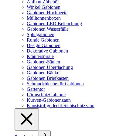
Aufbau Zübehör
Winkel Gabionen
Gabionen Hochbeete
Mülltonnenboxen
Gabionen LED Beleuchtung
Gabionen Wasserfälle
Splittgabionen
Runde Gabionen
Design Gabionen
Dekorative Gabionen
Kräuterspirale
Gabionen-Säulen
Gabionen Überdachung
Gabionen Bänke
Gabionen Briefkasten
Schmuckbleche für Gabionen
Gartentor
LärmschutzGabione
Kurven-Gabionenzaun
Kunststoffgeflecht-Sichtschutzzaun