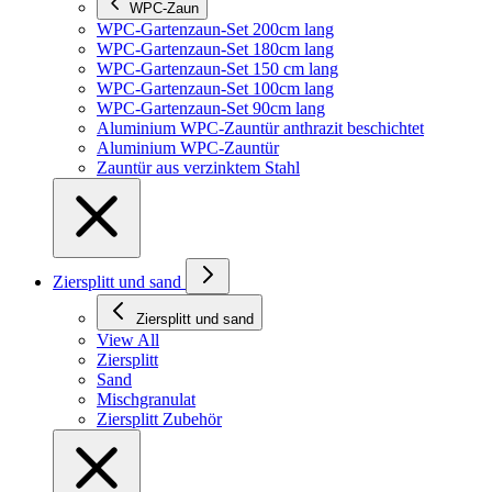
WPC-Zaun
WPC-Gartenzaun-Set 200cm lang
WPC-Gartenzaun-Set 180cm lang
WPC-Gartenzaun-Set 150 cm lang
WPC-Gartenzaun-Set 100cm lang
WPC-Gartenzaun-Set 90cm lang
Aluminium WPC-Zauntür anthrazit beschichtet
Aluminium WPC-Zauntür
Zauntür aus verzinktem Stahl
Ziersplitt und sand
Ziersplitt und sand
View All
Ziersplitt
Sand
Mischgranulat
Ziersplitt Zubehör