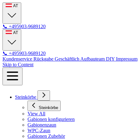
AT
📞
+495903-9689120
AT
📞
+495903-9689120
Kundenservice
Rückgabe
Geschäftlich
Aufbauteam
DIY
Impressum
Skip to Content
Steinkörbe
Steinkörbe
View All
Gabionen konfigurieren
Gabionenzaun
WPC-Zaun
Gabionen Zubehör