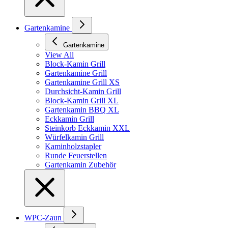
Gartenkamine
Gartenkamine
View All
Block-Kamin Grill
Gartenkamine Grill
Gartenkamine Grill XS
Durchsicht-Kamin Grill
Block-Kamin Grill XL
Gartenkamin BBQ XL
Eckkamin Grill
Steinkorb Eckkamin XXL
Würfelkamin Grill
Kaminholzstapler
Runde Feuerstellen
Gartenkamin Zubehör
WPC-Zaun