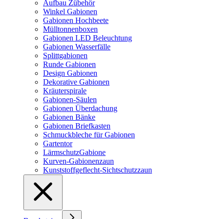
Aufbau Zübehör
Winkel Gabionen
Gabionen Hochbeete
Mülltonnenboxen
Gabionen LED Beleuchtung
Gabionen Wasserfälle
Splittgabionen
Runde Gabionen
Design Gabionen
Dekorative Gabionen
Kräuterspirale
Gabionen-Säulen
Gabionen Überdachung
Gabionen Bänke
Gabionen Briefkasten
Schmuckbleche für Gabionen
Gartentor
LärmschutzGabione
Kurven-Gabionenzaun
Kunststoffgeflecht-Sichtschutzzaun